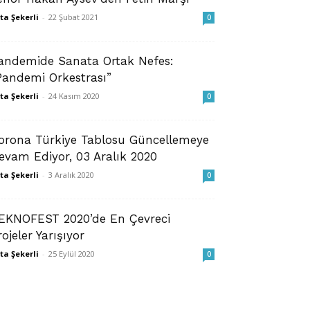
ta Şekerli
-
22 Şubat 2021
0
andemide Sanata Ortak Nefes:
Pandemi Orkestrası”
ta Şekerli
-
24 Kasım 2020
0
orona Türkiye Tablosu Güncellemeye
evam Ediyor, 03 Aralık 2020
ta Şekerli
-
3 Aralık 2020
0
EKNOFEST 2020’de En Çevreci
rojeler Yarışıyor
ta Şekerli
-
25 Eylül 2020
0