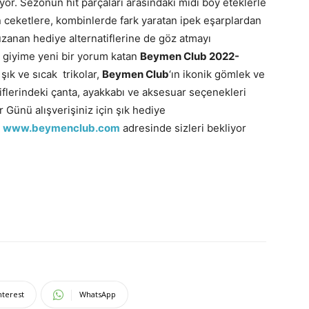
yor. Sezonun hit parçaları arasındaki midi boy eteklerle
 ceketlere, kombinlerde fark yaratan ipek eşarplardan
 uzanan hediye alternatiflerine de göz atmayı
l giyime yeni bir yorum katan
Beymen Club 2022-
 şık ve sıcak trikolar,
Beymen Club
‘ın ikonik gömlek ve
atiflerindeki çanta, ayakkabı ve aksesuar seçenekleri
r Günü alışverişiniz için şık hediye
e
www.beymenclub.com
adresinde sizleri bekliyor
nterest
WhatsApp