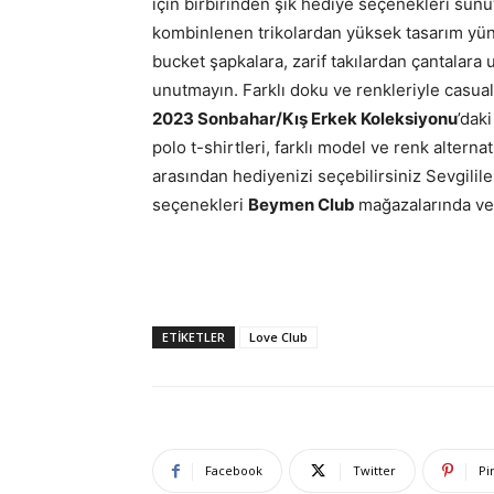
için birbirinden şık hediye seçenekleri sunu
kombinlenen trikolardan yüksek tasarım yün
bucket şapkalara, zarif takılardan çantalara
unutmayın. Farklı doku ve renkleriyle casua
2023 Sonbahar/Kış Erkek Koleksiyonu
’daki
polo t-shirtleri, farklı model ve renk altern
arasından hediyenizi seçebilirsiniz Sevgilile
seçenekleri
Beymen Club
mağazalarında v
ETIKETLER
Love Club
Facebook
Twitter
Pi