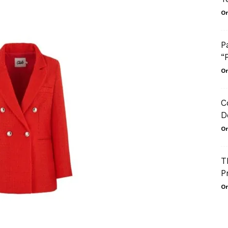
Or
P
“
Or
C
D
Or
T
P
Or