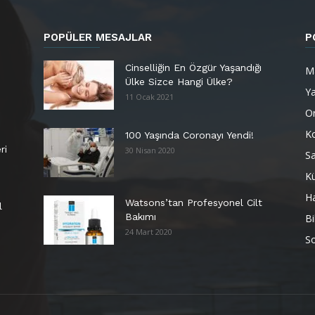
POPÜLER MESAJLAR
P
Cinselliğin En Özgür Yaşandığı
M
Ülke Sizce Hangi Ülke?
Y
11 Ocak 2021
Or
K
100 Yaşında Coronayı Yendi!
ri
30 Nisan 2020
Sa
Kü
H
Watsons’tan Profesyonel Cilt
l
Bakımı
Bi
24 Mart 2020
So