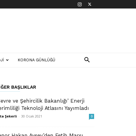
JI
KORONA GÜNLÜĞÜ
IĞER BAŞLIKLAR
Çevre ve Şehircilik Bakanlığı’ Enerji
erimliliği Teknoloji Atlasını Yayımladı
ta Şekerli
-
30 Ocak 2021
0
enor Hakan Aysev’den Fetih Marşı