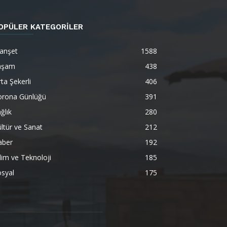
OPÜLER KATEGORİLER
anşet
1588
aşam
438
ta Şekerli
406
orona Günlüğü
391
ğlık
280
ltür ve Sanat
212
aber
192
lim ve Teknoloji
185
syal
175