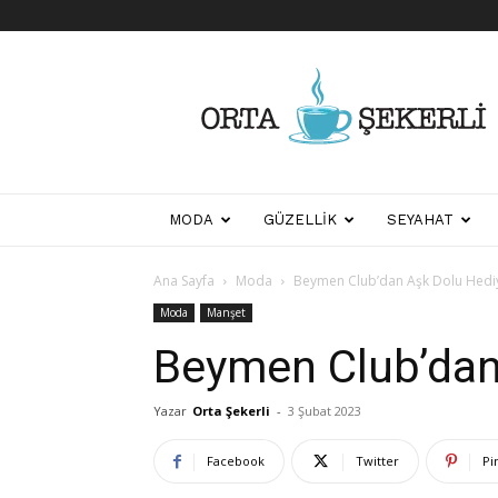
Her
Şeyden
Biraz
Biraz
MODA
GÜZELLIK
SEYAHAT
Ana Sayfa
Moda
Beymen Club’dan Aşk Dolu Hediy
Moda
Manşet
Beymen Club’dan 
Yazar
Orta Şekerli
-
3 Şubat 2023
Facebook
Twitter
Pi