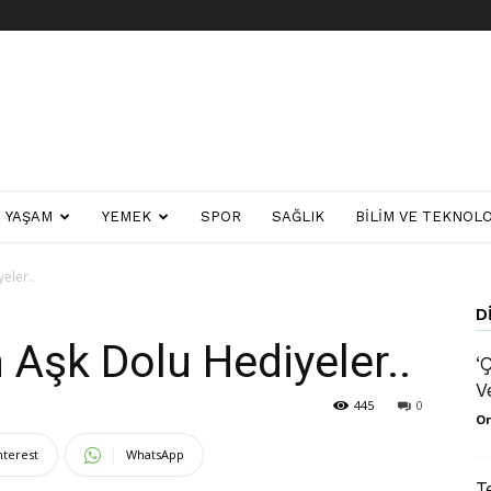
YAŞAM
YEMEK
SPOR
SAĞLIK
BILIM VE TEKNOLO
eler..
D
Aşk Dolu Hediyeler..
‘
V
445
0
Or
nterest
WhatsApp
T