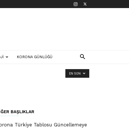
JI
KORONA GÜNLÜĞÜ
EN SON
IĞER BAŞLIKLAR
orona Türkiye Tablosu Güncellemeye