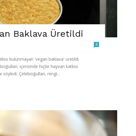
an Baklava Üretildi
0
atkısı bulunmayan 'vegan baklava' üretildi
oğulları, içerisinde hiçbir hayvan katkısı
söyledi. Çelebioğulları, rengi...