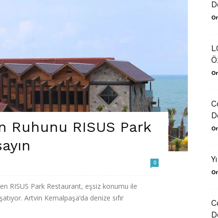
D
Or
L
Ö
Or
C
D
in Ruhunu RISUS Park
Or
şayın
Y
0
Or
en RISUS Park Restaurant, eşsiz konumu ile
atıyor. Artvin Kemalpaşa’da denize sıfır
C
D