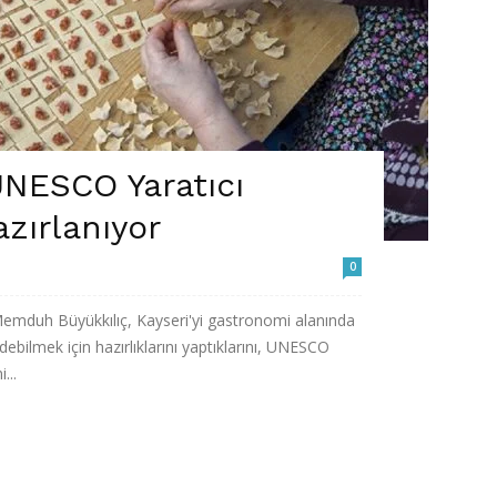
UNESCO Yaratıcı
azırlanıyor
0
emduh Büyükkılıç, Kayseri'yi gastronomi alanında
ebilmek için hazırlıklarını yaptıklarını, UNESCO
...