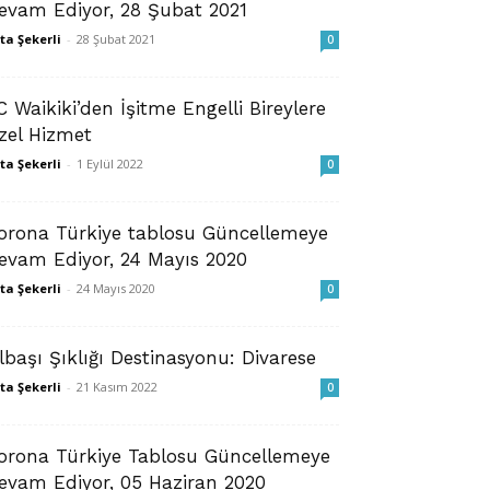
evam Ediyor, 28 Şubat 2021
ta Şekerli
-
28 Şubat 2021
0
C Waikiki’den İşitme Engelli Bireylere
zel Hizmet
ta Şekerli
-
1 Eylül 2022
0
orona Türkiye tablosu Güncellemeye
evam Ediyor, 24 Mayıs 2020
ta Şekerli
-
24 Mayıs 2020
0
ılbaşı Şıklığı Destinasyonu: Divarese
ta Şekerli
-
21 Kasım 2022
0
orona Türkiye Tablosu Güncellemeye
evam Ediyor, 05 Haziran 2020