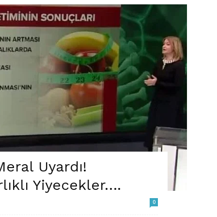
Meral Uyardı!
lıklı Yiyecekler….
0