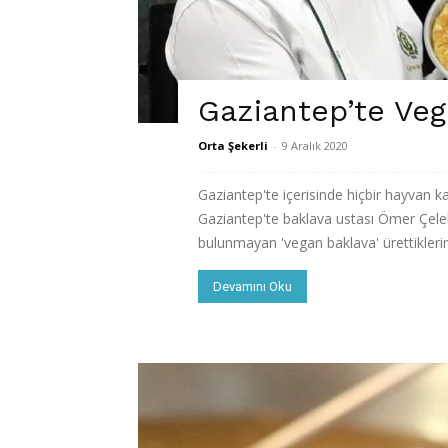
Gaziantep’te Veg
Orta Şekerli
-
9 Aralık 2020
Gaziantep'te içerisinde hiçbir hayvan k
Gaziantep'te baklava ustası Ömer Çelebi
bulunmayan 'vegan baklava' ürettiklerini 
Devamını Oku