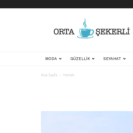
Her
Şeyden
Biraz
Biraz
MODA
GÜZELLIK
SEYAHAT
Ana Sayfa
Yemek