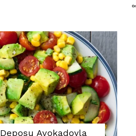
Or
t Deposu Avokadoyla