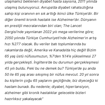
ulaşmamız beklenen diyabet hasta sayısına, 2011 yılında
ulaşmış bulunuyoruz. Avrupa’da diyabet rahatsızlığına
sahip kişi oranının en sık arttığı ikinci ülke Türkiye’dir. Bir
diğer önemli kronik hastalık ise Alzheimer’dır. Dünyanın
en prestijli mecralarından biri olan; The Lancet
Dergisi’nde yayınlanan 2022 yılı mega verilerine göre;
2050 yılında Türkiye Cumhuriyeti’nde Alzheimer’ın artış
hızı %277 olacak. Bu veriler batı toplumlarında bu
rakamlarda değil, Amerika ve Kanada’da hiç değil! Bizim
65 yaş üstü nüfusumuzun, %7’den %14’e yükselmesi 27
yılda gerçekleşti. İngiltere’de bu durumun gerçekleşmesi
45 yılı buldu. Peki bu ne demek bu? Türkiye’de şu anda
50 ile 65 yaş arası sıkışmış bir nüfus mevcut. 20 yıl sonra
bu kişilerin çoğu 65 yaşlarını geçtiğinde, biz diyeceğiz ki
hastam bunadı. Bu nedenle; diyabet, hipertansiyon,
alzheimer gibi kronik hastalıklar gelecekte bizleri
hazırlıksız yakalayacak”