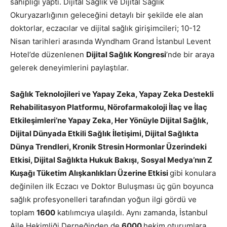
sahipliği yaptı. Dijital Sağlık ve Dijital Sağlık
Okuryazarlığının geleceğini detaylı bir şekilde ele alan
doktorlar, eczacılar ve dijital sağlık girişimcileri; 10-12
Nisan tarihleri arasında Wyndham Grand İstanbul Levent
Hotel’de düzenlenen
Dijital Sağlık Kongresi
’nde bir araya
gelerek deneyimlerini paylaştılar.
Sağlık Teknolojileri ve Yapay Zeka, Yapay Zeka Destekli
Rehabilitasyon Platformu, Nörofarmakoloji İlaç ve İlaç
Etkileşimleri’ne Yapay Zeka, Her Yönüyle Dijital Sağlık,
Dijital Dünyada Etkili Sağlık İletişimi, Dijital Sağlıkta
Dünya Trendleri, Kronik Stresin Hormonlar Üzerindeki
Etkisi, Dijital Sağlıkta Hukuk Bakışı,
S
osyal Medya’nın Z
Kuşağı Tüketim Alışkanlıkları Üzerine Etkisi
gibi konulara
değinilen ilk Eczacı ve Doktor Buluşması üç gün boyunca
sağlık profesyonelleri tarafından yoğun ilgi gördü ve
toplam
1600
katılımcıya ulaşıldı. Aynı zamanda, İstanbul
Aile Hekimliği Derneğinden de
6000
hekim oturumlara