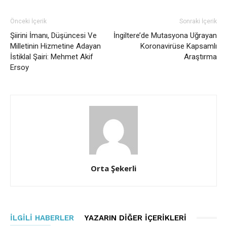
Önceki İçerik
Sonraki İçerik
Şiirini İmanı, Düşüncesi Ve
İngiltere’de Mutasyona Uğrayan
Milletinin Hizmetine Adayan
Koronavirüse Kapsamlı
İstiklal Şairi: Mehmet Akif
Araştırma
Ersoy
Orta Şekerli
İLGILI HABERLER
YAZARIN DIĞER İÇERIKLERI