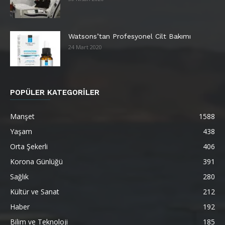
Watsons’tan Profesyonel Cilt Bakımı
24 Mart 2020
POPÜLER KATEGORİLER
Manşet
1588
Yaşam
438
Orta Şekerli
406
Korona Günlüğü
391
Sağlık
280
Kültür ve Sanat
212
Haber
192
Bilim ve Teknoloji
185