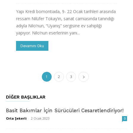
Yapı Kredi bomontiada, 9- 22 Ocak tarihleri arasında
ressam Nilüfer Tokay’ın, sanat camiasında tanındığı
adıyla Nilo’nun, “Uyanış” sergisine ev sahipliği
yapıyor. Nilo’nun eserlerinin yanı...
Devamını Oku
1
2
3
DIĞER BAŞLIKLAR
Basit Bakımlar İçin Sürücüleri Cesaretlendiriyor!
Orta Şekerli
-
2 Ocak 2023
0