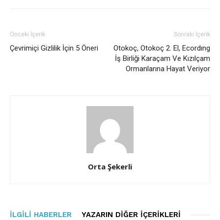
Önceki İçerik
Sonraki İçerik
Çevrimiçi Gizlilik İçin 5 Öneri
Otokoç, Otokoç 2. El, Ecordıng
İş Birliği Karaçam Ve Kızılçam
Ormanlarına Hayat Veriyor
Orta Şekerli
İLGILI HABERLER
YAZARIN DIĞER İÇERIKLERI