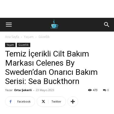
Ana Sayfa
Yaşam
Güzellik
Yaşam
Güzellik
Temiz İçerikli Cilt Bakım
Markası Celenes By
Sweden’dan Onarıcı Bakım
Serisi: Sea Buckthorn
Yazar
Orta Şekerli
-
23 Mayıs 2023
473
0
Facebook
Twitter