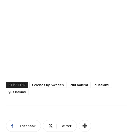
ETIKETLER
Celenes by Sweden
cild bakımı
el bakımı
yüz bakımı
Facebook
Twitter