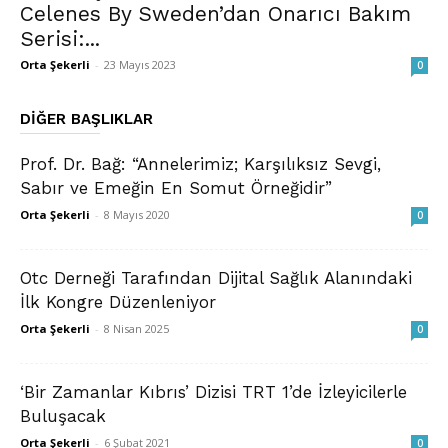
Celenes By Sweden’dan Onarıcı Bakım
Serisi:...
Orta Şekerli
-
23 Mayıs 2023
0
DIĞER BAŞLIKLAR
Prof. Dr. Bağ: “Annelerimiz; Karşılıksız Sevgi,
Sabır ve Emeğin En Somut Örneğidir”
Orta Şekerli
-
8 Mayıs 2020
0
Otc Derneği Tarafından Dijital Sağlık Alanındaki
İlk Kongre Düzenleniyor
Orta Şekerli
-
8 Nisan 2025
0
‘Bir Zamanlar Kıbrıs’ Dizisi TRT 1’de İzleyicilerle
Buluşacak
Orta Şekerli
-
6 Şubat 2021
0