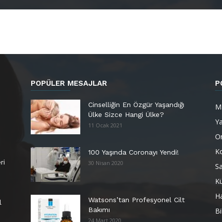
POPÜLER MESAJLAR
P
Cinselliğin En Özgür Yaşandığı
M
Ülke Sizce Hangi Ülke?
Y
11 Ocak 2021
Or
K
100 Yaşında Coronayı Yendi!
ri
30 Nisan 2020
Sa
Kü
H
Watsons’tan Profesyonel Cilt
l
Bakımı
Bi
24 Mart 2020