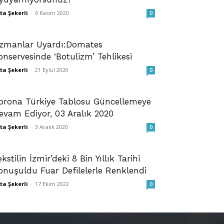
ta Şekerli
-
6 Kasım 2020
0
zmanlar Uyardı:Domates
onservesinde ‘Botulizm’ Tehlikesi
ta Şekerli
-
21 Eylül 2020
0
orona Türkiye Tablosu Güncellemeye
evam Ediyor, 03 Aralık 2020
ta Şekerli
-
3 Aralık 2020
0
ekstilin İzmir’deki 8 Bin Yıllık Tarihi
onuşuldu Fuar Defilelerle Renklendi
ta Şekerli
-
17 Ekim 2022
0