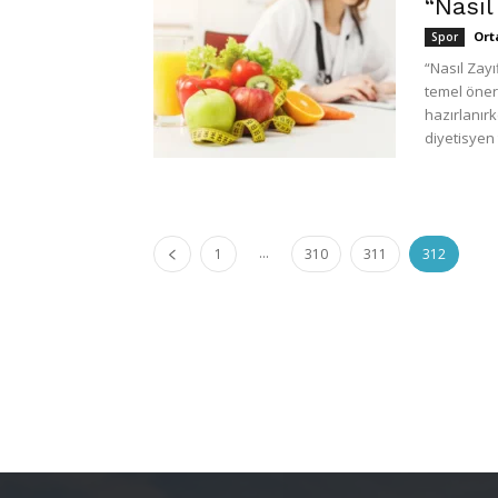
“Nasıl
Ort
Spor
“Nasıl Zay
temel öner
hazırlanırk
diyetisyen t
...
1
310
311
312