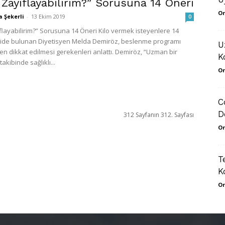
 Zayıflayabilirim?” Sorusuna 14 Öneri
Or
a Şekerli
-
13 Ekim 2019
0
ıflayabilirim?” Sorusuna 14 Öneri Kilo vermek isteyenlere 14
ide bulunan Diyetisyen Melda Demiröz, beslenme programı
U
en dikkat edilmesi gerekenleri anlattı. Demiröz, “Uzman bir
K
akibinde sağlıklı...
Or
C
D
312 Sayfanın 312. Sayfası
Or
T
K
Or