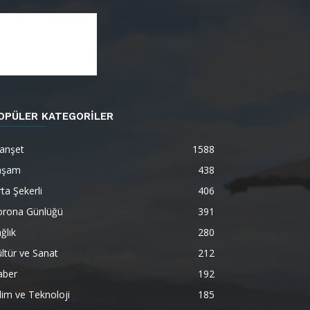
OPÜLER KATEGORİLER
anşet
1588
aşam
438
ta Şekerli
406
orona Günlüğü
391
ğlık
280
ltür ve Sanat
212
aber
192
lim ve Teknoloji
185