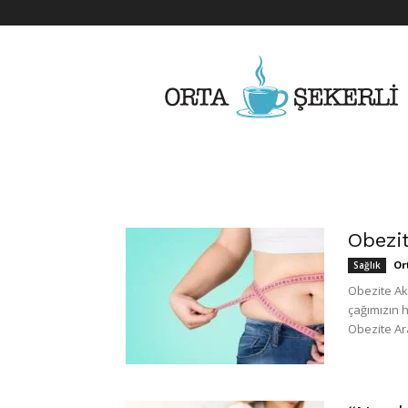
Her
Şeyden
Biraz
Biraz
Obezi
Or
Sağlık
Obezite Ak
çağımızın h
Obezite Ara