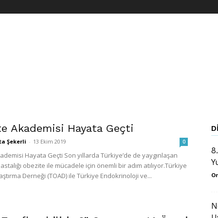
te Akademisi Hayata Geçti
D
ta Şekerli
-
13 Ekim 2019
0
8
ademisi Hayata Geçti Son yıllarda Türkiye’de de yaygınlaşan
Y
astalığı obezite ile mücadele için önemli bir adım atılıyor.Türkiye
ştırma Derneği (TOAD) ile Türkiye Endokrinoloji ve...
Or
N
U