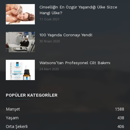
Cinselliğin En Özgür Yaşandığı Ülke Sizce
Hangi Ülke?
11 Ocak 2021
100 Yaşında Coronayı Yendi!
30 Nisan 2020
Watsons’tan Profesyonel Cilt Bakımı
24 Mart 2020
POPÜLER KATEGORİLER
Manşet
1588
Yaşam
438
Orta Şekerli
406