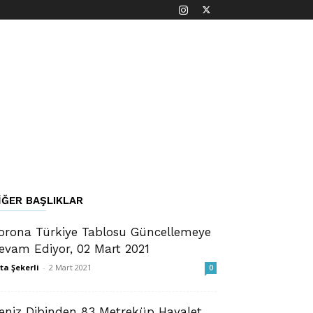
IĞER BAŞLIKLAR
orona Türkiye Tablosu Güncellemeye
evam Ediyor, 02 Mart 2021
ta Şekerli
-
2 Mart 2021
0
eniz Dibinden 83 Metreküp Hayalet