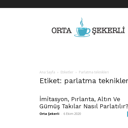
Her
Şeyden
Biraz
Biraz
Ana Sayfa
Etiketler
Parlatma teknikleri
Etiket: parlatma teknikler
İmitasyon, Pırlanta, Altın Ve
Gümüş Takılar Nasıl Parlatılır
Orta Şekerli
-
6 Ekim 2020