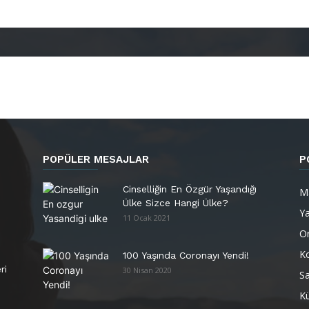
POPÜLER MESAJLAR
P
Cinselliğin En Özgür Yaşandığı
M
Ülke Sizce Hangi Ülke?
Y
11 Ocak 2021
Or
K
100 Yaşında Coronayı Yendi!
ri
30 Nisan 2020
Sa
Kü