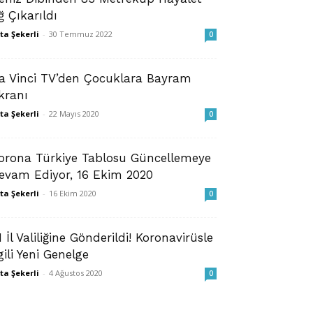
ğ Çıkarıldı
ta Şekerli
-
30 Temmuz 2022
0
a Vinci TV’den Çocuklara Bayram
kranı
ta Şekerli
-
22 Mayıs 2020
0
orona Türkiye Tablosu Güncellemeye
evam Ediyor, 16 Ekim 2020
ta Şekerli
-
16 Ekim 2020
0
1 İl Valiliğine Gönderildi! Koronavirüsle
lgili Yeni Genelge
ta Şekerli
-
4 Ağustos 2020
0