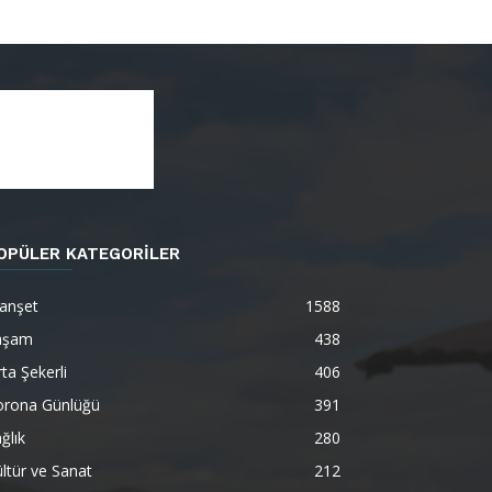
OPÜLER KATEGORİLER
anşet
1588
aşam
438
ta Şekerli
406
orona Günlüğü
391
ğlık
280
ltür ve Sanat
212