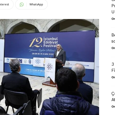
nterest
WhatsApp
P
U
Or
B
s
Or
3
F
Or
Ç
A
Or