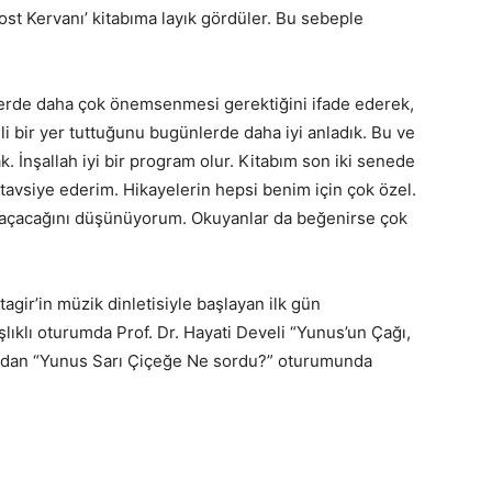
t Kervanı’ kitabıma layık gördüler. Bu sebeple
emlerde daha çok önemsenmesi gerektiğini ifade ederek,
i bir yer tuttuğunu bugünlerde daha iyi anladık. Bu ve
. İnşallah iyi bir program olur. Kitabım son iki senede
avsiye ederim. Hikayelerin hepsi benim için çok özel.
ol açacağını düşünüyorum. Okuyanlar da beğenirse çok
agir’in müzik dinletisiyle başlayan ilk gün
lıklı oturumda Prof. Dr. Hayati Develi “Yunus’un Çağı,
ından “Yunus Sarı Çiçeğe Ne sordu?” oturumunda