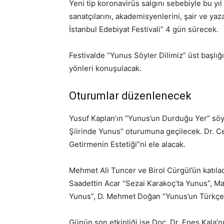
Yeni tip koronavirüs salgını sebebiyle bu yı
sanatçılarını, akademisyenlerini, şair ve yaz
İstanbul Edebiyat Festivali” 4 gün sürecek.
Festivalde “Yunus Söyler Dilimiz” üst başlığı
yönleri konuşulacak.
Oturumlar düzenlenecek
Yusuf Kaplan’ın “Yunus’un Durduğu Yer” söyle
Şiirinde Yunus” oturumuna geçilecek. Dr. C
Getirmenin Estetiği”ni ele alacak.
Mehmet Ali Tuncer ve Birol Cürgül’ün katıla
Saadettin Acar “Sezai Karakoç’ta Yunus”, 
Yunus”, D. Mehmet Doğan “Yunus’un Türkçe
Günün son etkinliği ise Doç. Dr. Enes Kala’nı