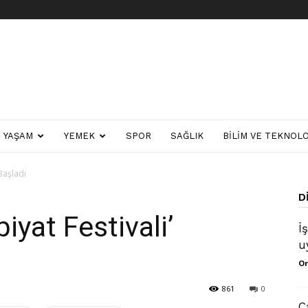
YAŞAM
YEMEK
SPOR
SAĞLIK
BILIM VE TEKNOLO
 Başladı
D
iyat Festivali’
İ
u
Or
861
0
C