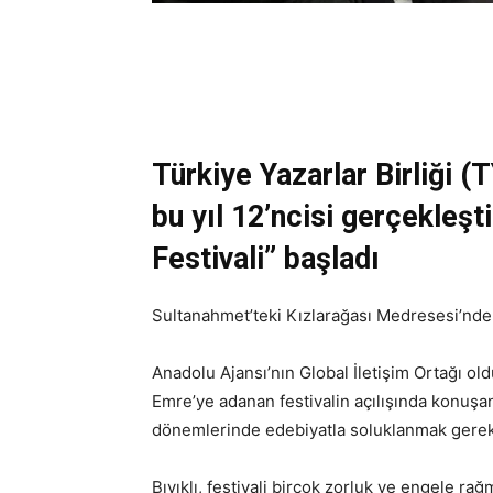
Türkiye Yazarlar Birliği (
bu yıl 12’ncisi gerçekleşt
Festivali” başladı
Sultanahmet’teki Kızlarağası Medresesi’nde 
Anadolu Ajansı’nın Global İletişim Ortağı ol
Emre’ye adanan festivalin açılışında konuşa
dönemlerinde edebiyatla soluklanmak gerekt
Bıyıklı, festivali birçok zorluk ve engele rağ