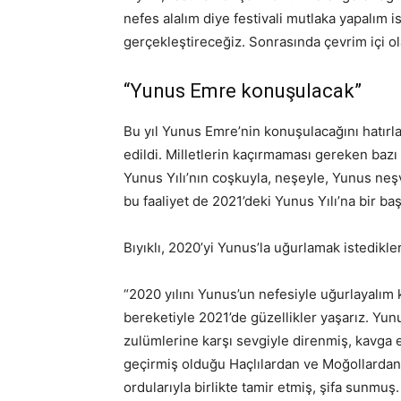
nefes alalım diye festivali mutlaka yapalım is
gerçekleştireceğiz. Sonrasında çevrim içi o
“Yunus Emre konuşulacak”
Bu yıl Yunus Emre’nin konuşulacağını hatırlat
edildi. Milletlerin kaçırmaması gereken bazı y
Yunus Yılı’nın coşkuyla, neşeyle, Yunus neşv
bu faaliyet de 2021’deki Yunus Yılı’na bir ba
Bıyıklı, 2020’yi Yunus’la uğurlamak istedikler
“2020 yılını Yunus’un nefesiyle uğurlayalım 
bereketiyle 2021’de güzellikler yaşarız. Yun
zulümlerine karşı sevgiyle direnmiş, kavga 
geçirmiş olduğu Haçlılardan ve Moğollardan a
ordularıyla birlikte tamir etmiş, şifa sunmuş