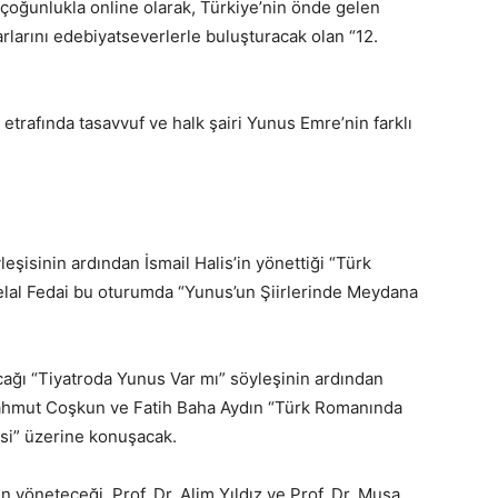
l çoğunlukla online olarak, Türkiye’nin önde gelen
arlarını edebiyatseverlerle buluşturacak olan “12.
 etrafında tasavvuf ve halk şairi Yunus Emre’nin farklı
şisinin ardından İsmail Halis’in yönettiği “Türk
elal Fedai bu oturumda “Yunus’un Şiirlerinde Meydana
cağı “Tiyatroda Yunus Var mı” söyleşinin ardından
Mahmut Coşkun ve Fatih Baha Aydın “Türk Romanında
si” üzerine konuşacak.
n yöneteceği, Prof. Dr. Alim Yıldız ve Prof. Dr. Musa