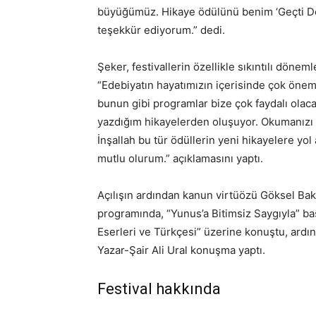
büyüğümüz. Hikaye ödülünü benim ‘Geçti Dos
teşekkür ediyorum.” dedi.
Şeker, festivallerin özellikle sıkıntılı dön
“Edebiyatın hayatımızın içerisinde çok öneml
bunun gibi programlar bize çok faydalı olacak
yazdığım hikayelerden oluşuyor. Okumanızı t
İnşallah bu tür ödüllerin yeni hikayelere y
mutlu olurum.” açıklamasını yaptı.
Açılışın ardından kanun virtüözü Göksel Bakt
programında, “Yunus’a Bitimsiz Saygıyla” baş
Eserleri ve Türkçesi” üzerine konuştu, ard
Yazar-Şair Ali Ural konuşma yaptı.
Festival hakkında