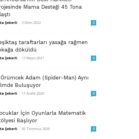
rojesinde Mama Desteği 45 Tona
laştı
ta Şekerli
-
3 Ekim 2022
0
eşiktaş taraftarları yasağa rağmen
okağa döküldü
ta Şekerli
-
17 Mayıs 2021
0
 Örümcek Adam (Spider-Man) Aynı
ilmde Buluşuyor
ta Şekerli
-
11 Aralık 2020
0
ocuklar İçin Oyunlarla Matematik
tölyesi Başlıyor
ta Şekerli
-
30 Temmuz 2020
0