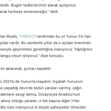
tedik. Bugün tedbirlerimizi alarak açılışımızı
larak herkese sesleneceğiz.” dedi.
an Bıyıklı, “
UNESCO
tarafından bu yıl Yunus Yılı ilan
ıllar vardır. Bu sembolik yıllar da o açıdan önemlidir.
esiyle geçirilmesi gerektiğine inanıyoruz. Yaptığımız
şlangıç olsun istiyoruz.” diye konuştu.
ini aktararak, şunları kaydetti:
ki 2021’e de Yunus’la ulaşalım. İnşallah Yunus’un
us yaşadığı devirde bütün yaraları sarmış, çağın
edenlere sevgi demiş. Dolayısıyla Anadolu’nun
lmış olduğu yaraları, o tek başına diğer irfan
. Biz öyle inanıyoruz ki büyük şahsiyetler ölmezler.