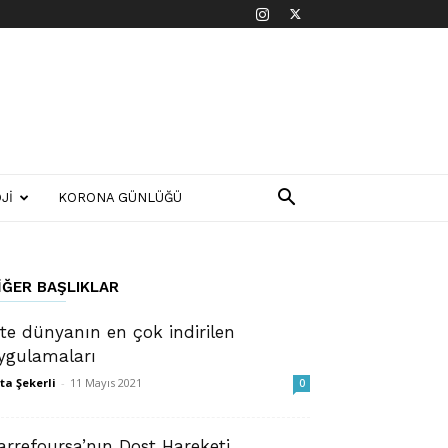
JI
KORONA GÜNLÜĞÜ
IĞER BAŞLIKLAR
şte dünyanın en çok indirilen
ygulamaları
ta Şekerli
-
11 Mayıs 2021
0
arrefoursa’nın Dost Hareketi