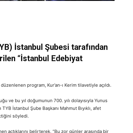
TYB) İstanbul Şubesi tarafından
irilen “İstanbul Edebiyat
düzenlenen program, Kur’an-ı Kerim tilavetiyle açıldı.
duğu ve bu yıl doğumunun 700. yılı dolayısıyla Yunus
n TYB İstanbul Şube Başkanı Mahmut Bıyıklı, afet
iğini söyledi.
men açtıklarını belirterek, “Bu zor günler arasında bir