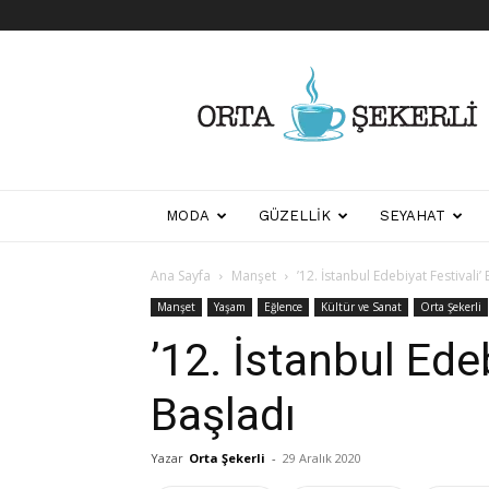
Her
Şeyden
Biraz
Biraz
MODA
GÜZELLIK
SEYAHAT
Ana Sayfa
Manşet
’12. İstanbul Edebiyat Festivali’
Manşet
Yaşam
Eğlence
Kültür ve Sanat
Orta Şekerli
’12. İstanbul Edeb
Başladı
Yazar
Orta Şekerli
-
29 Aralık 2020