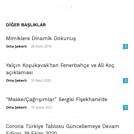
DIĞER BAŞLIKLAR
Mimiklere Dinamik Dokunuş
Orta Şekerli
-
28 Ekim 2019
0
Yalçın Koşukavak’tan Fenerbahçe ve Ali Koç
açıklaması
Orta Şekerli
-
29 Mart 2020
0
“Maske/Çağrışımlar” Sergisi Fişekhane’de
Orta Şekerli
-
13 Şubat 2021
0
Corona Türkiye Tablosu Güncellemeye Devam
Ediyor, 19 Ekim 2020