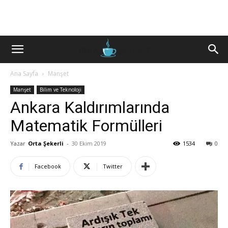
Ana Sayfa
Manşet
Manşet
Bilim ve Teknoloji
Ankara Kaldırımlarında
Matematik Formülleri
Yazar
Orta Şekerli
-
30 Ekim 2019
1534
0
Facebook
Twitter