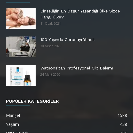
Cinselliğin En Özgür Yaşandığı Ülke Sizce
Hangi Ülke?
11 Ocak 2021
100 Yaşında Coronayı Yendi!
30 Nisan 2020
Watsons’tan Profesyonel Cilt Bakımı
24 Mart 2020
POPÜLER KATEGORİLER
Manşet
1588
Yaşam
438