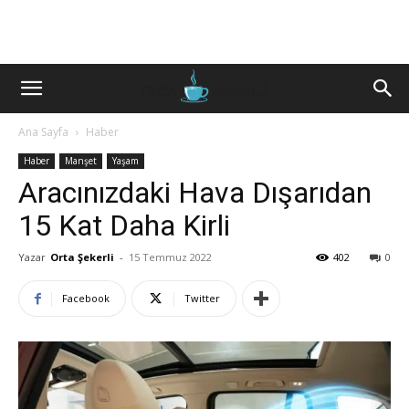
Ana Sayfa
Haber
Haber
Manşet
Yaşam
Aracınızdaki Hava Dışarıdan
15 Kat Daha Kirli
Yazar
Orta Şekerli
-
15 Temmuz 2022
402
0
Facebook
Twitter