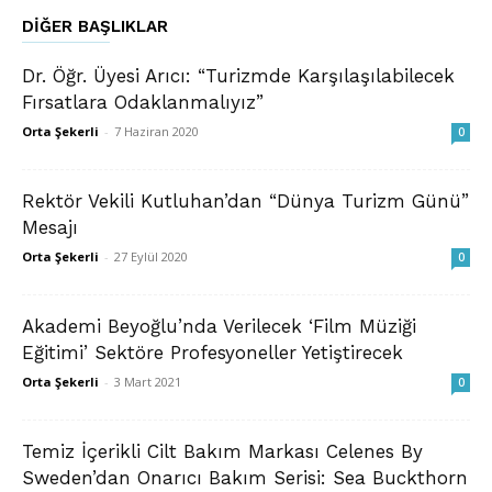
DIĞER BAŞLIKLAR
Dr. Öğr. Üyesi Arıcı: “Turizmde Karşılaşılabilecek
Fırsatlara Odaklanmalıyız”
Orta Şekerli
-
7 Haziran 2020
0
Rektör Vekili Kutluhan’dan “Dünya Turizm Günü”
Mesajı
Orta Şekerli
-
27 Eylül 2020
0
Akademi Beyoğlu’nda Verilecek ‘Film Müziği
Eğitimi’ Sektöre Profesyoneller Yetiştirecek
Orta Şekerli
-
3 Mart 2021
0
Temiz İçerikli Cilt Bakım Markası Celenes By
Sweden’dan Onarıcı Bakım Serisi: Sea Buckthorn