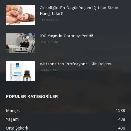
Cinselliğin En Özgür Yaşandığı Ülke Sizce
Hangi Ülke?
11 Ocak 2021
100 Yaşında Coronayı Yendi!
30 Nisan 2020
Watsons’tan Profesyonel Cilt Bakımı
24 Mart 2020
POPÜLER KATEGORİLER
Manşet
1588
Yaşam
438
Orta Şekerli
406