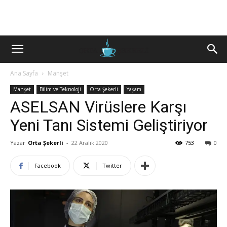
Ana Sayfa
Manşet
Manşet
Bilim ve Teknoloji
Orta Şekerli
Yaşam
ASELSAN Virüslere Karşı
Yeni Tanı Sistemi Geliştiriyor
Yazar
Orta Şekerli
-
22 Aralık 2020
753
0
Facebook
Twitter