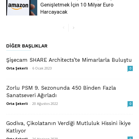
Genişletmek İçin 10 Milyar Euro
Harcayacak
DIĞER BAŞLIKLAR
Şişecam SHARE Architects’te Mimarlarla Buluştu
Orta Şekerli
-
6 Ocak 2023
0
Zorlu PSM 9. Sezonunda 450 Binden Fazla
Sanatseveri Ağırladı
Orta Şekerli
-
20 Ağustos 2022
0
Godiva, Çikolatanın Verdiği Mutluluk Hissini İkiye
Katlıyor
Orta Şekerli
-
26 Haziran 2020