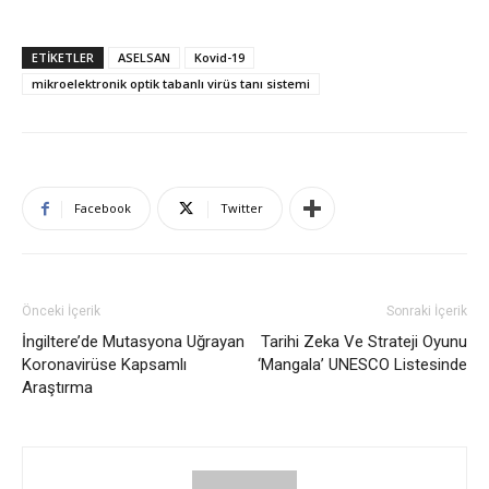
ETIKETLER
ASELSAN
Kovid-19
mikroelektronik optik tabanlı virüs tanı sistemi
Facebook
Twitter
Önceki İçerik
Sonraki İçerik
İngiltere’de Mutasyona Uğrayan
Tarihi Zeka Ve Strateji Oyunu
Koronavirüse Kapsamlı
‘Mangala’ UNESCO Listesinde
Araştırma