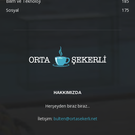
Bilim ve Teknoloji
185
Sosyal
175
HAKKIMIZDA
Herşeyden biraz biraz...
İletişim:
bulten@ortasekerli.net