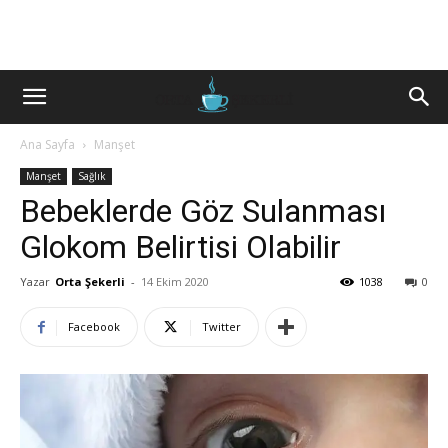
Ana Sayfa
Manşet
Manşet
Sağlık
Bebeklerde Göz Sulanması
Glokom Belirtisi Olabilir
Yazar
Orta Şekerli
-
14 Ekim 2020
1038
0
Facebook
Twitter