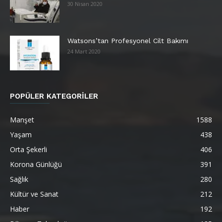
30 Nisan 2020
Watsons’tan Profesyonel Cilt Bakımı
24 Mart 2020
POPÜLER KATEGORİLER
Manşet
1588
Yaşam
438
Orta Şekerli
406
Korona Günlüğü
391
Sağlık
280
Kültür ve Sanat
212
Haber
192