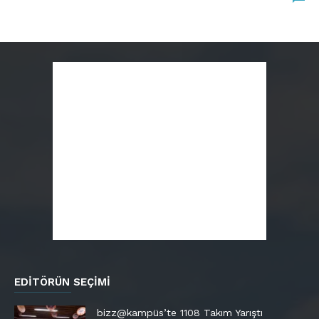
EDITÖRÜN SEÇIMI
bizz@kampüs’te 1108 Takım Yarıştı