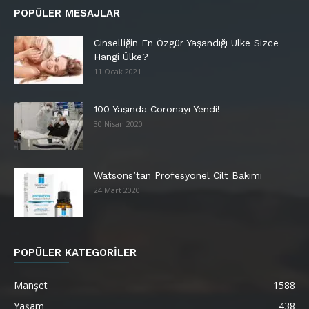
POPÜLER MESAJLAR
Cinselliğin En Özgür Yaşandığı Ülke Sizce
Hangi Ülke?
11 Ocak 2021
100 Yaşında Coronayı Yendi!
30 Nisan 2020
Watsons’tan Profesyonel Cilt Bakımı
24 Mart 2020
POPÜLER KATEGORİLER
Manşet
1588
Yaşam
438