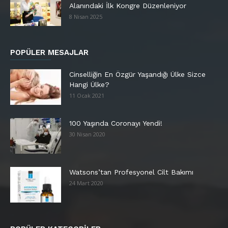
Alanındaki İlk Kongre Düzenleniyor
8 Nisan 2025
POPÜLER MESAJLAR
Cinselliğin En Özgür Yaşandığı Ülke Sizce
Hangi Ülke?
11 Ocak 2021
100 Yaşında Coronayı Yendi!
30 Nisan 2020
Watsons’tan Profesyonel Cilt Bakımı
24 Mart 2020