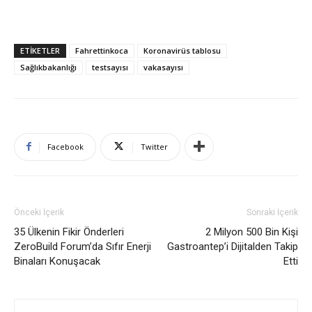
ETIKETLER
Fahrettinkoca
Koronavirüs tablosu
Sağlıkbakanlığı
testsayısı
vakasayısı
Facebook
Twitter
Önceki İçerik
Sonraki İçerik
35 Ülkenin Fikir Önderleri
2 Milyon 500 Bin Kişi
ZeroBuild Forum’da Sıfır Enerji
Gastroantep’i Dijitalden Takip
Binaları Konuşacak
Etti