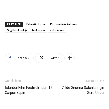
ETIKETLER
Fahrettinkoca
Koronavirüs tablosu
Sağlıkbakanlığı
testsayısı
vakasayısı
Facebook
Twitter
Önceki İçerik
Sonraki İçerik
İstanbul Film Festivali’nden 12
7 İlde Sinema Salonları İçin
Çarpıcı Yapım
Süre Uzadı