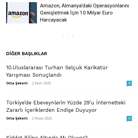
Amazon, Almanya’daki Operasyonlarını
Genişletmek İçin 10 Milyar Euro
Harcayacak
DIĞER BAŞLIKLAR
10.Uluslararası Turhan Selçuk Karikatür
Yarışması Sonuçlandı
Orta Şekerli
-
2 Ekim 2020
0
Türkiye’de Ebeveynlerin Yüzde 29’u İnternetteki
Zararlı İçeriklerden Endişe Duyuyor
Orta Şekerli
-
2 Nisan 2020
0
Şiddet Bilinç Altında Mı Oluyor?