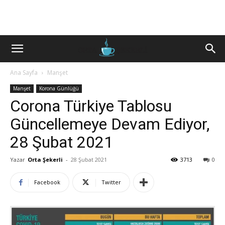
Ana Sayfa
Manşet
Manşet
Korona Günlüğü
Corona Türkiye Tablosu
Güncellemeye Devam Ediyor,
28 Şubat 2021
Yazar
Orta Şekerli
-
28 Şubat 2021
3713
0
Facebook
Twitter