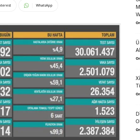
nterest
WhatsApp
M
W
Or
Ü
A
Or
X
T
Or
D
O
Or