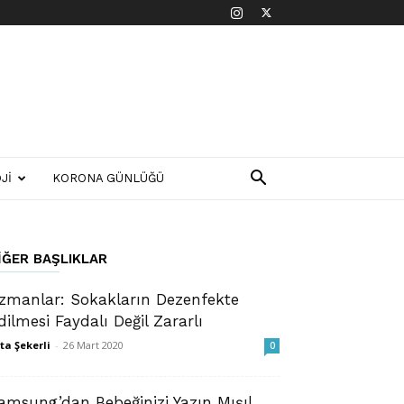
JI
KORONA GÜNLÜĞÜ
IĞER BAŞLIKLAR
zmanlar: Sokakların Dezenfekte
dilmesi Faydalı Değil Zararlı
ta Şekerli
-
26 Mart 2020
0
amsung’dan Bebeğinizi Yazın Mışıl