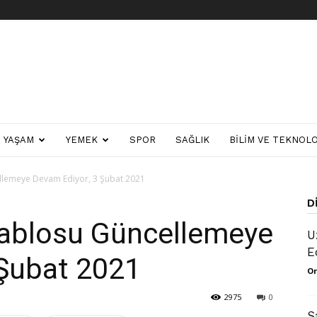
YAŞAM
YEMEK
SPOR
SAĞLIK
BILIM VE TEKNOLO
llemeye Devam Ediyor, 3 Şubat 2021
D
Tablosu Güncellemeye
U
E
 Şubat 2021
Or
2975
0
S