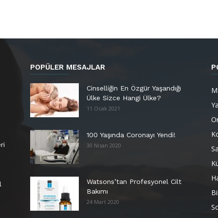
POPÜLER MESAJLAR
P
Cinselliğin En Özgür Yaşandığı
M
Ülke Sizce Hangi Ülke?
Y
11 Ocak 2021
Or
K
100 Yaşında Coronayı Yendi!
ri
30 Nisan 2020
Sa
Kü
H
Watsons’tan Profesyonel Cilt
l
Bakımı
Bi
24 Mart 2020
So