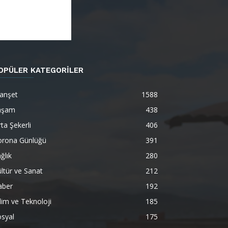
OPÜLER KATEGORİLER
anşet
1588
aşam
438
ta Şekerli
406
orona Günlüğü
391
ğlık
280
ltür ve Sanat
212
aber
192
lim ve Teknoloji
185
syal
175