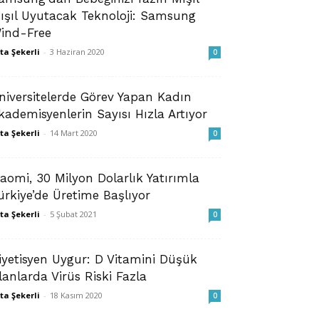
ışıl Uyutacak Teknoloji: Samsung
ind-Free
ta Şekerli
-
3 Haziran 2020
0
niversitelerde Görev Yapan Kadın
kademisyenlerin Sayısı Hızla Artıyor
ta Şekerli
-
14 Mart 2020
0
iaomi, 30 Milyon Dolarlık Yatırımla
ürkiye’de Üretime Başlıyor
ta Şekerli
-
5 Şubat 2021
0
iyetisyen Uygur: D Vitamini Düşük
lanlarda Virüs Riski Fazla
ta Şekerli
-
18 Kasım 2020
0