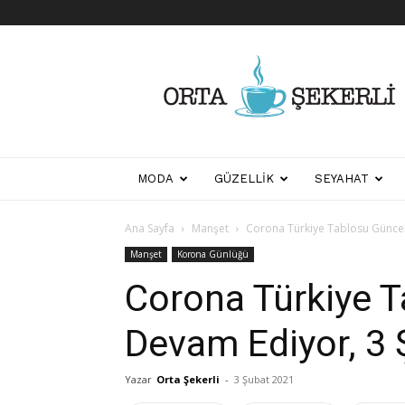
Her
Şeyden
Biraz
Biraz
MODA
GÜZELLIK
SEYAHAT
Ana Sayfa
Manşet
Corona Türkiye Tablosu Günce
Manşet
Korona Günlüğü
Corona Türkiye 
Devam Ediyor, 3
Yazar
Orta Şekerli
-
3 Şubat 2021