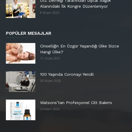
Otc Derneği Tarafından Dijital Sağlık
Alanındaki İlk Kongre Düzenleniyor
8 Nisan 2025
POPÜLER MESAJLAR
Cinselliğin En Özgür Yaşandığı Ülke Sizce
Hangi Ülke?
11 Ocak 2021
100 Yaşında Coronayı Yendi!
30 Nisan 2020
Watsons’tan Profesyonel Cilt Bakımı
24 Mart 2020