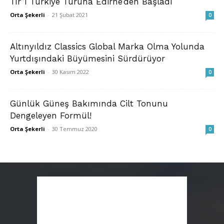
Tır”ı Türkiye Turuna Edirne’den Başladı
Orta Şekerli
-
21 Şubat 2021
0
Altınyıldız Classics Global Marka Olma Yolunda
Yurtdışındaki Büyümesini Sürdürüyor
Orta Şekerli
-
30 Kasım 2022
0
Günlük Güneş Bakımında Cilt Tonunu
Dengeleyen Formül!
Orta Şekerli
-
30 Temmuz 2020
0