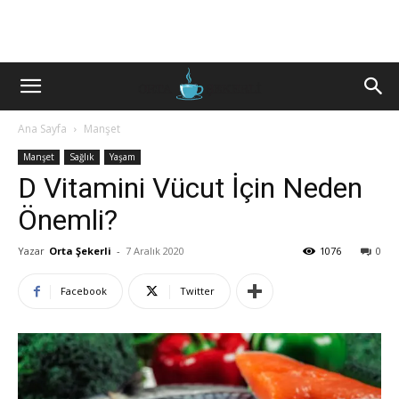
Ana Sayfa
Manşet
Manşet
Sağlık
Yaşam
D Vitamini Vücut İçin Neden
Önemli?
Yazar
Orta Şekerli
-
7 Aralık 2020
1076
0
Facebook
Twitter