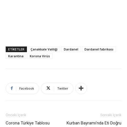
ETIKETLER
Çanakkale Valiliği
Dardanel
Dardanel fabrikası
Karantina
Korona Virüs
Facebook
Twitter
Önceki İçerik
Sonraki İçerik
Corona Türkiye Tablosu
Kurban Bayramı’nda Eti Doğru