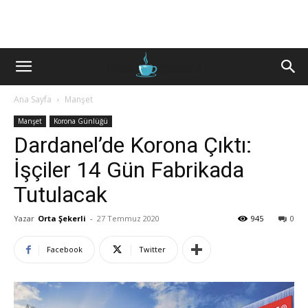
Ana Sayfa
Manşet
Manşet
Korona Günlüğü
Dardanel’de Korona Çıktı:
İşçiler 14 Gün Fabrikada
Tutulacak
Yazar
Orta Şekerli
-
27 Temmuz 2020
945
0
Facebook
Twitter