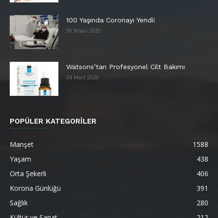
100 Yaşında Coronayı Yendi!
30 Nisan 2020
Watsons’tan Profesyonel Cilt Bakımı
24 Mart 2020
POPÜLER KATEGORİLER
Manşet
1588
Yaşam
438
Orta Şekerli
406
Korona Günlüğü
391
Sağlık
280
Kültür ve Sanat
212