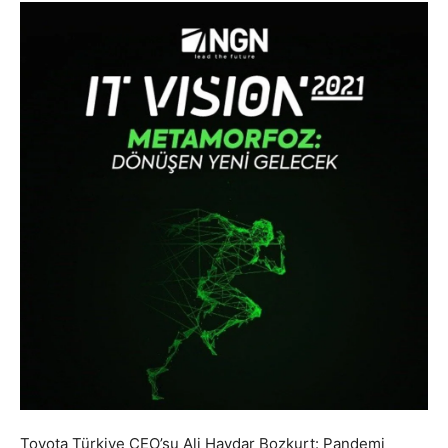
Toyota Türkiye CEO’su Ali Haydar Bozkurt: Pandemi