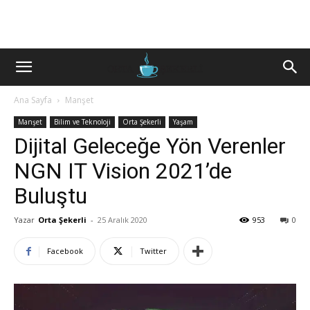
Ana Sayfa
Manşet
Manşet
Bilim ve Teknoloji
Orta Şekerli
Yaşam
Dijital Geleceğe Yön Verenler
NGN IT Vision 2021’de
Buluştu
Yazar
Orta Şekerli
-
25 Aralık 2020
953
0
Facebook
Twitter