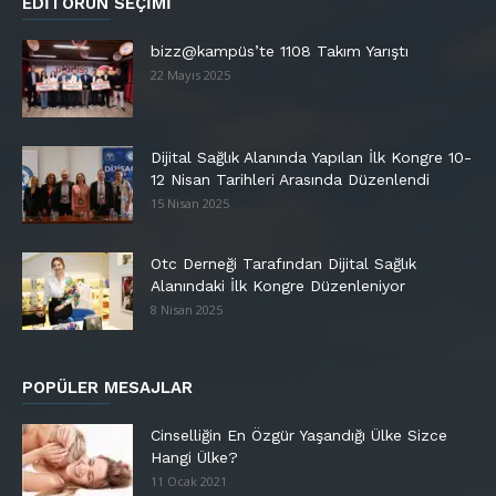
EDITÖRÜN SEÇIMI
bizz@kampüs’te 1108 Takım Yarıştı
22 Mayıs 2025
Dijital Sağlık Alanında Yapılan İlk Kongre 10-
12 Nisan Tarihleri Arasında Düzenlendi
15 Nisan 2025
Otc Derneği Tarafından Dijital Sağlık
Alanındaki İlk Kongre Düzenleniyor
8 Nisan 2025
POPÜLER MESAJLAR
Cinselliğin En Özgür Yaşandığı Ülke Sizce
Hangi Ülke?
11 Ocak 2021