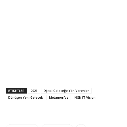
ETIKETLER
2021
Dijital Geleceğe Yön Verenler
Dönüşen Yeni Gelecek
Metamorfoz
NGN IT Vision