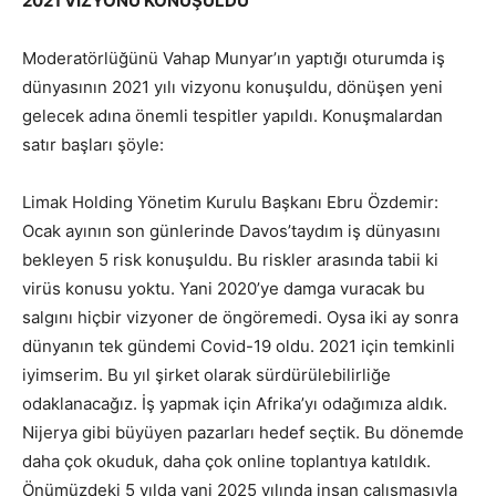
2021 VİZYONU KONUŞULDU
Moderatörlüğünü Vahap Munyar’ın yaptığı oturumda iş
dünyasının 2021 yılı vizyonu konuşuldu, dönüşen yeni
gelecek adına önemli tespitler yapıldı. Konuşmalardan
satır başları şöyle:
Limak Holding Yönetim Kurulu Başkanı Ebru Özdemir:
Ocak ayının son günlerinde Davos’taydım iş dünyasını
bekleyen 5 risk konuşuldu. Bu riskler arasında tabii ki
virüs konusu yoktu. Yani 2020’ye damga vuracak bu
salgını hiçbir vizyoner de öngöremedi. Oysa iki ay sonra
dünyanın tek gündemi Covid-19 oldu. 2021 için temkinli
iyimserim. Bu yıl şirket olarak sürdürülebilirliğe
odaklanacağız. İş yapmak için Afrika’yı odağımıza aldık.
Nijerya gibi büyüyen pazarları hedef seçtik. Bu dönemde
daha çok okuduk, daha çok online toplantıya katıldık.
Önümüzdeki 5 yılda yani 2025 yılında insan çalışmasıyla