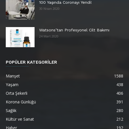
100 Yaşında Coronayı Yendi!
30 Nisan 2020
Watsons’tan Profesyonel Cilt Bakımı
24 Mart 2020
POPÜLER KATEGORİLER
Manşet
1588
Yaşam
438
Orta Şekerli
406
Korona Günlüğü
391
Sağlık
280
Kültür ve Sanat
212
Haber
192