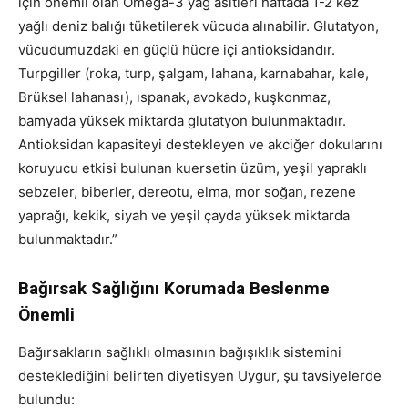
için önemli olan Omega-3 yağ asitleri haftada 1-2 kez
yağlı deniz balığı tüketilerek vücuda alınabilir. Glutatyon,
vücudumuzdaki en güçlü hücre içi antioksidandır.
Turpgiller (roka, turp, şalgam, lahana, karnabahar, kale,
Brüksel lahanası), ıspanak, avokado, kuşkonmaz,
bamyada yüksek miktarda glutatyon bulunmaktadır.
Antioksidan kapasiteyi destekleyen ve akciğer dokularını
koruyucu etkisi bulunan kuersetin üzüm, yeşil yapraklı
sebzeler, biberler, dereotu, elma, mor soğan, rezene
yaprağı, kekik, siyah ve yeşil çayda yüksek miktarda
bulunmaktadır.”
Bağırsak Sağlığını Korumada Beslenme
Önemli
Bağırsakların sağlıklı olmasının bağışıklık sistemini
desteklediğini belirten diyetisyen Uygur, şu tavsiyelerde
bulundu: