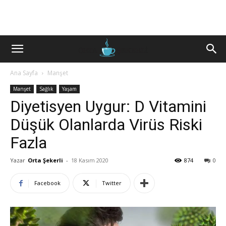
Ana Sayfa
Manşet
Manşet
Sağlık
Yaşam
Diyetisyen Uygur: D Vitamini
Düşük Olanlarda Virüs Riski
Fazla
Yazar
Orta Şekerli
-
18 Kasım 2020
874
0
Facebook
Twitter