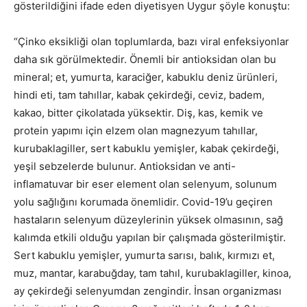
gösterildiğini ifade eden diyetisyen Uygur şöyle konuştu:
“Çinko eksikliği olan toplumlarda, bazı viral enfeksiyonlar
daha sık görülmektedir. Önemli bir antioksidan olan bu
mineral; et, yumurta, karaciğer, kabuklu deniz ürünleri,
hindi eti, tam tahıllar, kabak çekirdeği, ceviz, badem,
kakao, bitter çikolatada yüksektir. Diş, kas, kemik ve
protein yapımı için elzem olan magnezyum tahıllar,
kurubaklagiller, sert kabuklu yemişler, kabak çekirdeği,
yeşil sebzelerde bulunur. Antioksidan ve anti-
inflamatuvar bir eser element olan selenyum, solunum
yolu sağlığını korumada önemlidir. Covid-19’u geçiren
hastaların selenyum düzeylerinin yüksek olmasının, sağ
kalımda etkili olduğu yapılan bir çalışmada gösterilmiştir.
Sert kabuklu yemişler, yumurta sarısı, balık, kırmızı et,
muz, mantar, karabuğday, tam tahıl, kurubaklagiller, kinoa,
ay çekirdeği selenyumdan zengindir. İnsan organizması