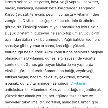
kırmızı sebze ve meyveler, koyu yeşil yapraklı sebzeler,
havuç, balkabağı, ıspanak beta-karotenden zengindir.
Karaciğer, süt, tereyağı, peynir, yumurta A vitamininden
zengindir. D vitamini bağışıklık hücrelerinin üretiminde
görevlidir. Eksikliği solunum yolu hastalıkları için risktir.
Düşük D vitamini düzeylerine sahip toplumlar, Covid-19
açısından daha riskli bulunmuştur. Yağlı balıklar (somon,
sardalya gibi), yumurta sarısı, karaciğer yüksek
bulunduğu besinlerdir. Alımı konusunda besinlere bağımlı
olmadığımız D vitamini, güneş ışığı sayesinde vücutta
sentezlenir. Güneş görmeyen kişilerde ve yaşlılarda
eksiklik görülmektedir. Somon, ton balığı, zeytinyağı,
bitkisel yağlar, badem, ceviz, ay çekirdeği, brokoli,
ıspanak, kivi E vitamininden zengindir.
C vitamini
antioksidan bir vitamindir. Koruyucu olduğu düşünülerek
yüksek doz almak yerine, her öğünde taze sebze ve
meyveler tüketilmelidir. Portakal, mandalina, limon gibi