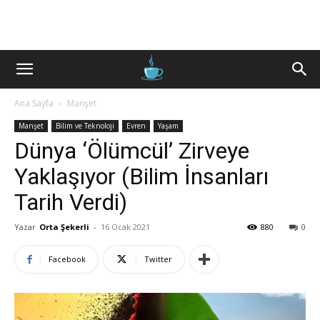
Ana Sayfa
Manşet
Manşet
Bilim ve Teknoloji
Evren
Yaşam
Dünya ‘Ölümcül’ Zirveye
Yaklaşıyor (Bilim İnsanları
Tarih Verdi)
Yazar
Orta Şekerli
-
16 Ocak 2021
880
0
Facebook
Twitter