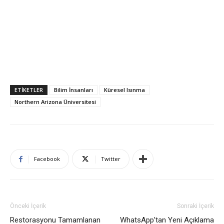
ETIKETLER
Bilim İnsanları
Küresel Isınma
Northern Arizona Üniversitesi
Facebook
Twitter
Önceki İçerik
Sonraki İçerik
Restorasyonu Tamamlanan
WhatsApp’tan Yeni Açıklama