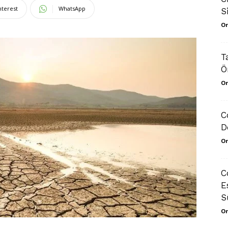
nterest
WhatsApp
S
Or
T
Ö
Or
C
D
Or
C
E
S
Or