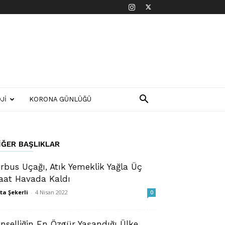
JI
KORONA GÜNLÜĞÜ
IĞER BAŞLIKLAR
irbus Uçağı, Atık Yemeklik Yağla Üç
aat Havada Kaldı
ta Şekerli
-
4 Nisan 2022
0
inselliğin En Özgür Yaşandığı Ülke