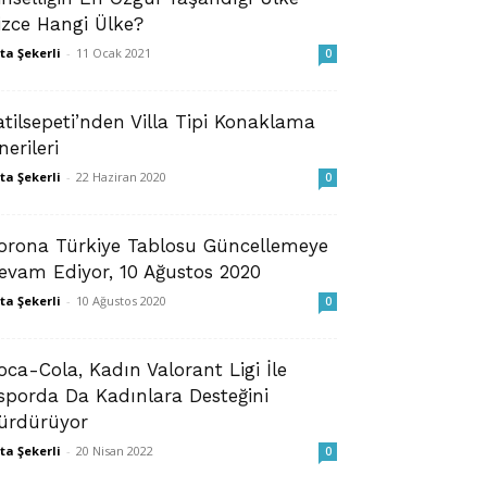
izce Hangi Ülke?
ta Şekerli
-
11 Ocak 2021
0
atilsepeti’nden Villa Tipi Konaklama
nerileri
ta Şekerli
-
22 Haziran 2020
0
orona Türkiye Tablosu Güncellemeye
evam Ediyor, 10 Ağustos 2020
ta Şekerli
-
10 Ağustos 2020
0
oca-Cola, Kadın Valorant Ligi İle
sporda Da Kadınlara Desteğini
ürdürüyor
ta Şekerli
-
20 Nisan 2022
0