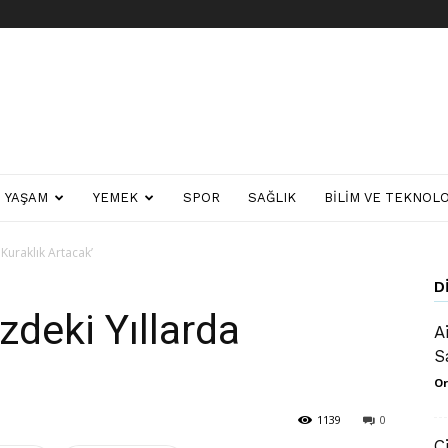
YAŞAM
YEMEK
SPOR
SAĞLIK
BILIM VE TEKNOLO
uraklık Artacak’
D
deki Yıllarda
A
S
Or
1139
0
C