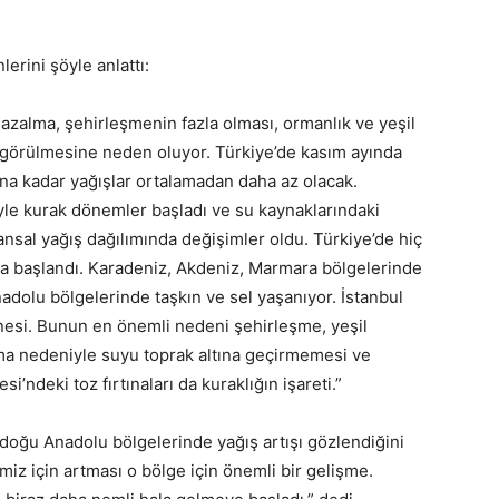
lerini şöyle anlattı:
i azalma, şehirleşmenin fazla olması, ormanlık ve yeşil
ak görülmesine neden oluyor. Türkiye’de kasım ayında
rına kadar yağışlar ortalamadan daha az olacak.
yle kurak dönemler başladı ve su kaynaklarındaki
lansal yağış dağılımında değişimler oldu. Türkiye’de hiç
 başlandı. Karadeniz, Akdeniz, Marmara bölgelerinde
dolu bölgelerinde taşkın ve sel yaşanıyor. İstanbul
tanesi. Bunun en önemli nedeni şehirleşme, yeşil
şma nedeniyle suyu toprak altına geçirmemesi ve
i’ndeki toz fırtınaları da kuraklığın işareti.”
oğu Anadolu bölgelerinde yağış artışı gözlendiğini
imiz için artması o bölge için önemli bir gelişme.