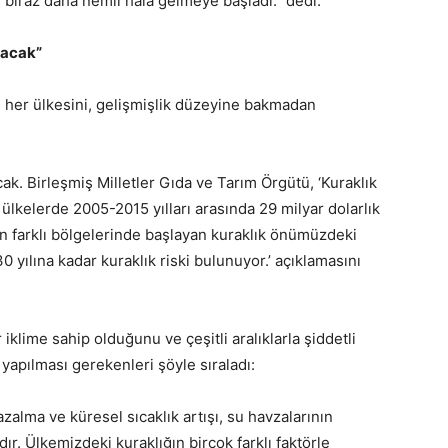
biraz daha nemli hala gelmeye başladı.” dedi.
tacak”
n her ülkesini, gelişmişlik düzeyine bakmadan
k. Birleşmiş Milletler Gıda ve Tarım Örgütü, ‘Kuraklık
lkelerde 2005-2015 yılları arasında 29 milyar dolarlık
 farklı bölgelerinde başlayan kuraklık önümüzdeki
yılına kadar kuraklık riski bulunuyor.’ açıklamasını
klime sahip olduğunu ve çeşitli aralıklarla şiddetli
 yapılması gerekenleri şöyle sıraladı:
azalma ve küresel sıcaklık artışı, su havzalarının
ır. Ülkemizdeki kuraklığın birçok farklı faktörle