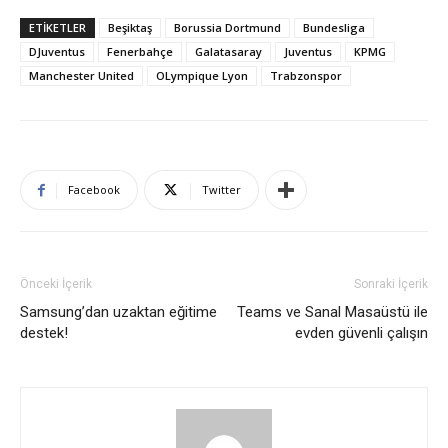
ETIKETLER
Beşiktaş
Borussia Dortmund
Bundesliga
DJuventus
Fenerbahçe
Galatasaray
Juventus
KPMG
Manchester United
OLympique Lyon
Trabzonspor
Facebook
Twitter
Önceki İçerik
Sonraki İçerik
Samsung’dan uzaktan eğitime
Teams ve Sanal Masaüstü ile
destek!
evden güvenli çalışın