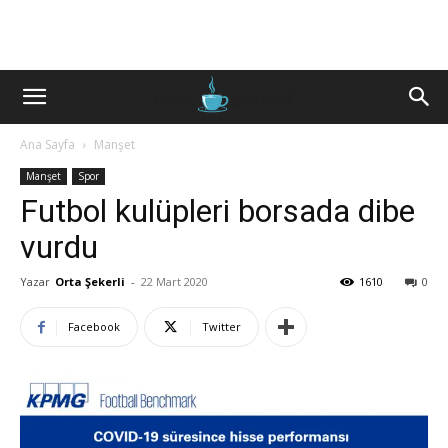
Ana Sayfa
Manşet
Manşet
Spor
Futbol kulüpleri borsada dibe
vurdu
Yazar
Orta Şekerli
-
22 Mart 2020
1610
0
Facebook
Twitter