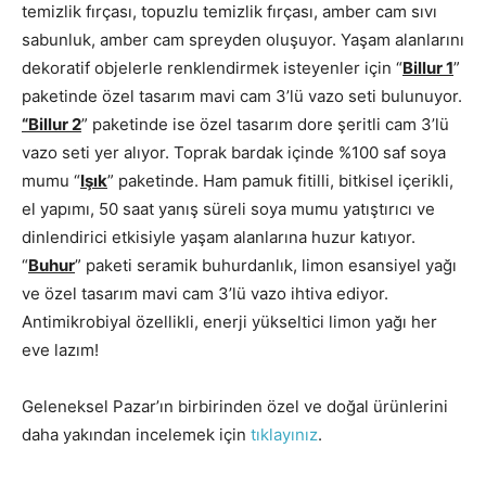
temizlik fırçası, topuzlu temizlik fırçası, amber cam sıvı
sabunluk, amber cam spreyden oluşuyor. Yaşam alanlarını
dekoratif objelerle renklendirmek isteyenler için “
Billur 1
”
paketinde özel tasarım mavi cam 3’lü vazo seti bulunuyor.
“Billur 2
” paketinde ise özel tasarım dore şeritli cam 3’lü
vazo seti yer alıyor. Toprak bardak içinde %100 saf soya
mumu “
Işık
” paketinde. Ham pamuk fitilli, bitkisel içerikli,
el yapımı, 50 saat yanış süreli soya mumu yatıştırıcı ve
dinlendirici etkisiyle yaşam alanlarına huzur katıyor.
“
Buhur
” paketi seramik buhurdanlık, limon esansiyel yağı
ve özel tasarım mavi cam 3’lü vazo ihtiva ediyor.
Antimikrobiyal özellikli, enerji yükseltici limon yağı her
eve lazım!
Geleneksel Pazar’ın birbirinden özel ve doğal ürünlerini
daha yakından incelemek için
tıklayınız
.