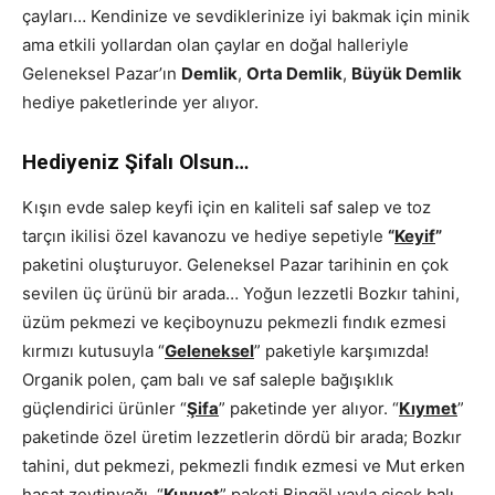
çayları… Kendinize ve sevdiklerinize iyi bakmak için minik
ama etkili yollardan olan çaylar en doğal halleriyle
Geleneksel Pazar’ın
Demlik
,
Orta Demlik
,
Büyük Demlik
hediye paketlerinde yer alıyor.
Hediyeniz Şifalı Olsun…
Kışın evde salep keyfi için en kaliteli saf salep ve toz
tarçın ikilisi özel kavanozu ve hediye sepetiyle
“
Keyif
”
paketini oluşturuyor. Geleneksel Pazar tarihinin en çok
sevilen üç ürünü bir arada… Yoğun lezzetli Bozkır tahini,
üzüm pekmezi ve keçiboynuzu pekmezli fındık ezmesi
kırmızı kutusuyla “
Geleneksel
” paketiyle karşımızda!
Organik polen, çam balı ve saf saleple bağışıklık
güçlendirici ürünler “
Şifa
” paketinde yer alıyor. “
Kıymet
”
paketinde özel üretim lezzetlerin dördü bir arada; Bozkır
tahini, dut pekmezi, pekmezli fındık ezmesi ve Mut erken
hasat zeytinyağı. “
Kuvvet
” paketi Bingöl yayla çiçek balı,