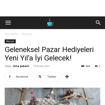
Ana Sayfa
Manşet
Manşet
Geleneksel Pazar Hediyeleri
Yeni Yıl’a İyi Gelecek!
Yazar
Orta Şekerli
-
15 Aralık 2021
564
0
Facebook
Twitter