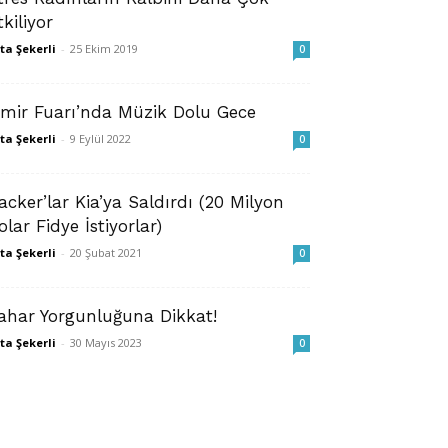
tkiliyor
ta Şekerli
-
25 Ekim 2019
0
zmir Fuarı’nda Müzik Dolu Gece
ta Şekerli
-
9 Eylül 2022
0
acker’lar Kia’ya Saldırdı (20 Milyon
olar Fidye İstiyorlar)
ta Şekerli
-
20 Şubat 2021
0
ahar Yorgunluğuna Dikkat!
ta Şekerli
-
30 Mayıs 2023
0