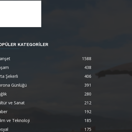
OPÜLER KATEGORİLER
anşet
1588
aşam
438
ta Şekerli
406
orona Günlüğü
391
ğlık
280
ltür ve Sanat
212
aber
192
lim ve Teknoloji
185
syal
175