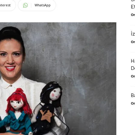
nterest
WhatsApp
E
Or
İ
Or
H
D
Or
B
Or