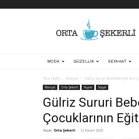
Her
Şeyden
Biraz
Biraz
MODA
GÜZELLIK
SEYAHAT
Ana Sayfa
Manşet
Gülriz Sururi Bebekleriyle Kız 
Manşet
Orta Şekerli
Yaşam
Sosyal
Gülriz Sururi Beb
Çocuklarının Eği
Yazar
Orta Şekerli
-
12 Kasım 2020