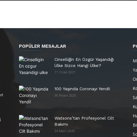
POPÜLER MESAJLAR
P
Cinselliğin En Özgür Yaşandığı
M
Ülke Sizce Hangi Ülke?
Y
11 Ocak 2021
Or
K
100 Yaşında Coronayı Yendi!
ri
30 Nisan 2020
Sa
Kü
H
Watsons’tan Profesyonel Cilt
l
Bakımı
Bi
24 Mart 2020
So