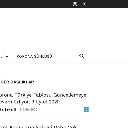
JI
KORONA GÜNLÜĞÜ
IĞER BAŞLIKLAR
orona Türkiye Tablosu Güncellemeye
evam Ediyor, 9 Eylül 2020
ta Şekerli
-
9 Eylül 2020
0
tres Kadınların Kalbini Daha Çok