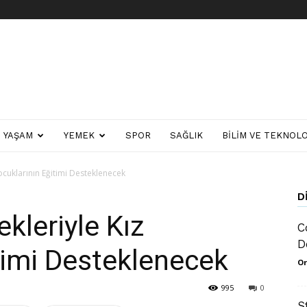
YAŞAM
YEMEK
SPOR
SAĞLIK
BILIM VE TEKNOLO
Çocuklarının Eğitimi Desteklenecek
D
ekleriyle Kız
C
D
timi Desteklenecek
Or
995
0
S