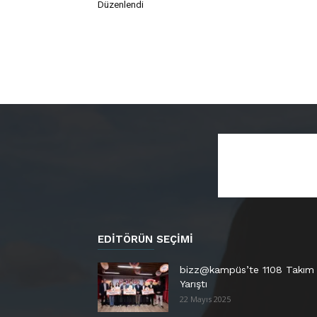
Düzenlendi
EDITÖRÜN SEÇIMI
bizz@kampüs’te 1108 Takım
Yarıştı
22 Mayıs 2025