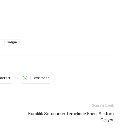
i
salgın
nterest
WhatsApp
Sonraki İçerik
Kuraklık Sorununun Temelinde Enerji Sektörü
Geliyor