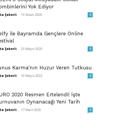
ombinlerini Yok Ediyor
ta Şekerli
-
13 Nisan 2020
0
elfy ile Bayramda Gençlere Online
estival
ta Şekerli
-
23 Mayıs 2020
0
unus Karma’nın Huzur Veren Tutkusu
ta Şekerli
-
10 Mayıs 2022
0
URO 2020 Resmen Ertelendi! İşte
urnuvanın Oynanacağı Yeni Tarih
ta Şekerli
-
17 Mart 2020
0