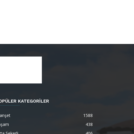
OPÜLER KATEGORİLER
anşet
1588
aşam
438
ta Şekerli
406