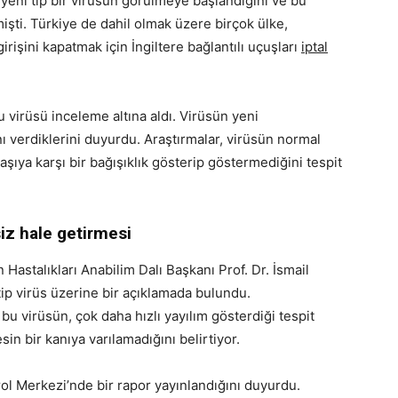
yeni tip bir virüsün görülmeye başlandığını ve bu
mişti. Türkiye de dahil olmak üzere birçok ülke,
işini kapatmak için İngiltere bağlantılı uçuşları
iptal
bu virüsü inceleme altına aldı. Virüsün yeni
nı verdiklerini duyurdu. Araştırmalar, virüsün normal
 aşıya karşı bir bağışıklık gösterip göstermediğini tespit
siz hale getirmesi
Hastalıkları Anabilim Dalı Başkanı Prof. Dr. İsmail
tip virüs üzerine bir açıklamada bulundu.
 bu virüsün, çok daha hızlı yayılım gösterdiği tespit
in bir kanıya varılamadığını belirtiyor.
ntrol Merkezi’nde bir rapor yayınlandığını duyurdu.