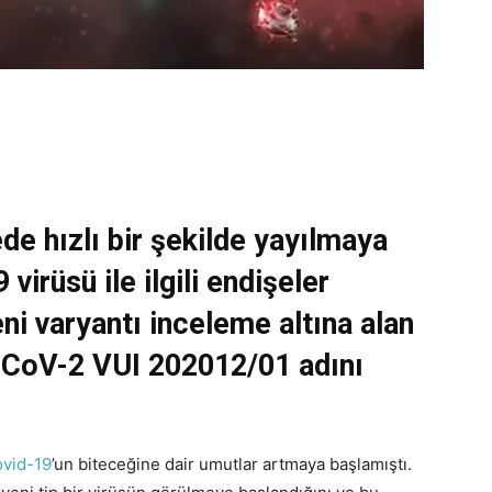
kede hızlı bir şekilde yayılmaya
virüsü ile ilgili endişeler
i varyantı inceleme altına alan
S-CoV-2 VUI 202012/01 adını
vid-19
’un biteceğine dair umutlar artmaya başlamıştı.