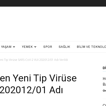
YAŞAM
YEMEK
SPOR
SAĞLIK
BILIM VE TEKNOLO
eni Tip Virüse SARS-CoV-2 VUI 202012/01 Adı Verildi
D
len Yeni Tip Virüse
H
B
202012/01 Adı
Or
C