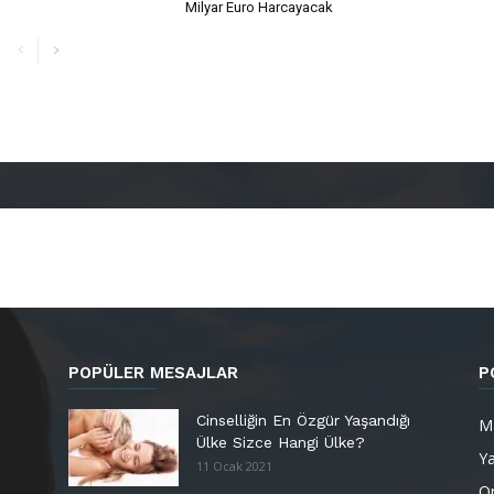
Milyar Euro Harcayacak
POPÜLER MESAJLAR
P
Cinselliğin En Özgür Yaşandığı
M
Ülke Sizce Hangi Ülke?
Y
11 Ocak 2021
Or