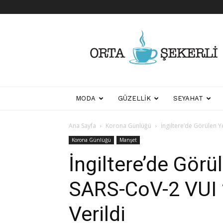
Her
Şeyden
Biraz
Biraz
MODA
GÜZELLIK
SEYAHAT
Ana Sayfa
Korona Günlüğü
İngiltere’de Görülen Y
Korona Günlüğü
Manşet
İngiltere’de Görü
SARS-CoV-2 VUI 
Verildi