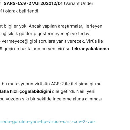
mi
SARS-CoV-2 VUI 202012/01
(Variant Under
1) olarak belirlendi.
t bilgiler yok. Ancak yapılan araştırmalar, ilerleyen
ağışıklık gösterip göstermeyeceği ve tedavi
p vermeyeceği gibi sorulara yanıt verecek. Virüs ile
19 geçiren hastaların bu yeni virüse
tekrar yakalanma
l, bu mutasyonun virüsün ACE-2 ile iletişime girme
daha hızlı çoğalabildiğini
dile getirdi. Neil, yeni
e bu yüzden sıkı bir şekilde inceleme altına alınması
terede-gorulen-yeni-tip-viruse-sars-cov-2-vui-