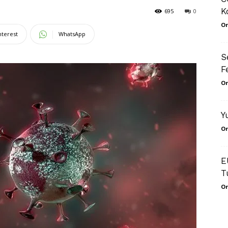
K
695
0
Or
nterest
WhatsApp
S
F
Or
Y
Or
E
T
Or