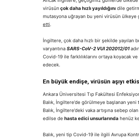
Ancak İngiltere, geçtiğimiz günlerde ülkede 
virüsün
çok daha hızlı yayıldığını
dile getir
mutasyona uğrayan bu yeni virüsün ülkeye gir
etti
.
İngiltere, çok daha hızlı bir şekilde yayılan 
varyantına
SARS-CoV-2 VUI 202012/01
adı
Covid-19 ile farklılıklarını ortaya koyacak ve
edecek.
En büyük endişe, virüsün aşıyı etki
Ankara Üniversitesi Tıp Fakültesi Enfeksiyon 
Balık, İngiltere’de görülmeye başlanan yeni 
Balık, İngiltere’deki vaka artışına sebep olan
edilse de
hasta edici unsurlarında
henüz kes
Balık, yeni tip Covid-19 ile ilgili Avrupa Ko