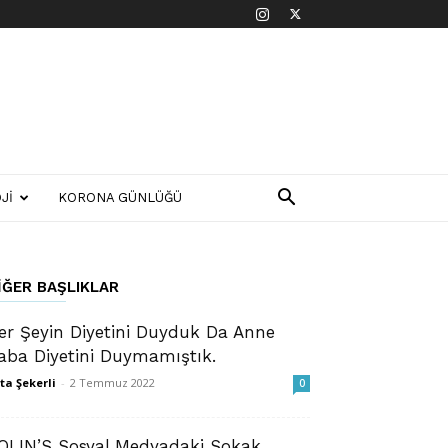
JI
KORONA GÜNLÜĞÜ
IĞER BAŞLIKLAR
er Şeyin Diyetini Duyduk Da Anne
aba Diyetini Duymamıştık.
ta Şekerli
-
2 Temmuz 2022
0
OLIN’S Sosyal Medyadaki Sokak