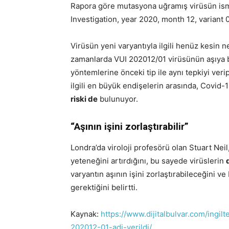
Rapora göre mutasyona uğramış virüsün is
Investigation, year 2020, month 12, variant 0
Virüsün yeni varyantıyla ilgili henüz kesin ne
zamanlarda VUI 202012/01 virüsünün aşıya b
yöntemlerine önceki tip ile aynı tepkiyi veri
ilgili en büyük endişelerin arasında, Covid-
riski de
bulunuyor.
“Aşının işini zorlaştırabilir”
Londra’da viroloji profesörü olan Stuart Nei
yeteneğini artırdığını, bu sayede virüslerin
varyantın aşının işini zorlaştırabileceğini v
gerektiğini belirtti.
Kaynak:
https://www.dijitalbulvar.com/ingil
202012-01-adi-verildi/