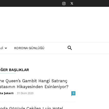
JI
KORONA GÜNLÜĞÜ
IĞER BAŞLIKLAR
he Queen’s Gambit Hangi Satranç
stasının Hikayesinden Esinleniyor?
ta Şekerli
-
31 Ekim 2020
0
oda Gözüyle Çekilen Lujo Hotel