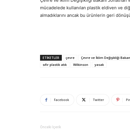
Çevre ve İklim Değişikliği Bakanı Jonathan Wi
mücadelede kullanılan plastik eldiven ve d
almadıklarını ancak bu ürünlerin geri dönüş
ETIKETLER
çevre
Çevre ve İklim Değişikliği Bakan
sıfır plastik atık
Wilkinson
yasak
Facebook
Twitter
Pi
Önceki İçerik