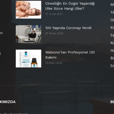
Cinselliğin En Özgür Yaşandığı
M
Ülke Sizce Hangi Ülke?
Y
11 Ocak 2021
Or
K
100 Yaşında Coronayı Yendi!
ri
30 Nisan 2020
Sa
Kü
H
Watsons’tan Profesyonel Cilt
l
Bakımı
Bi
24 Mart 2020
So
KIMIZDA
B