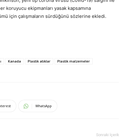
lkinson, yeni tip corona virüsü (Covid-19) salgını ile
iğer koruyucu ekipmanları yasak kapsamına
ümü için çalışmaların sürdüğünü sözlerine ekledi.
ı
Kanada
Plastik atıklar
Plastik malzemeler
nterest
WhatsApp
Sonraki İçerik