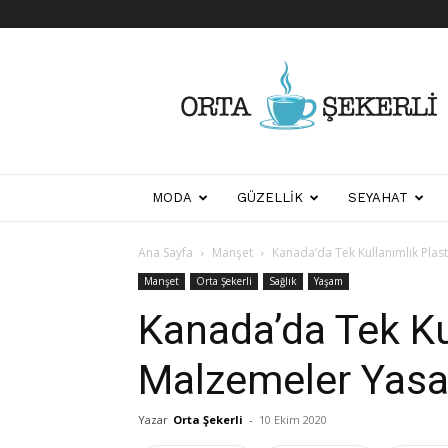
Her
Şeyden
Biraz
Biraz
MODA
GÜZELLIK
SEYAHAT
Ana Sayfa
Manşet
Kanada’da Tek Kullanımlık Plas
Manşet
Orta Şekerli
Sağlık
Yaşam
Kanada’da Tek Ku
Malzemeler Yasa
Yazar
Orta Şekerli
-
10 Ekim 2020