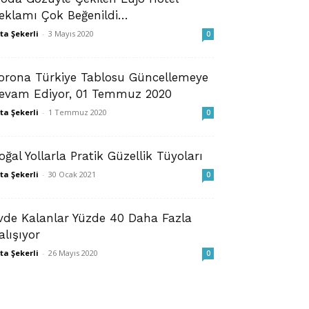
eklamı Çok Beğenildi…
ta Şekerli
-
3 Mayıs 2020
0
orona Türkiye Tablosu Güncellemeye
evam Ediyor, 01 Temmuz 2020
ta Şekerli
-
1 Temmuz 2020
0
oğal Yollarla Pratik Güzellik Tüyoları
ta Şekerli
-
30 Ocak 2021
0
vde Kalanlar Yüzde 40 Daha Fazla
alışıyor
ta Şekerli
-
26 Mayıs 2020
0