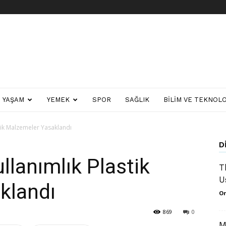
YAŞAM
YEMEK
SPOR
SAĞLIK
BILIM VE TEKNOLO
tik Malzemeler Yasaklandı
D
llanımlık Plastik
T
U
klandı
Or
869
0
M