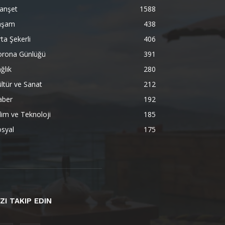
anşet
1588
aşam
438
ta Şekerli
406
orona Günlüğü
391
ğlık
280
ltür ve Sanat
212
aber
192
lim ve Teknoloji
185
syal
175
IZI TAKIP EDIN