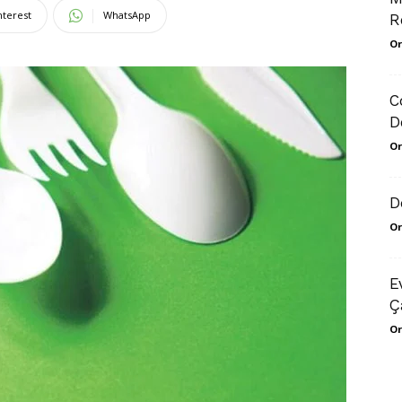
nterest
WhatsApp
R
Or
C
D
Or
D
Or
E
Ç
Or