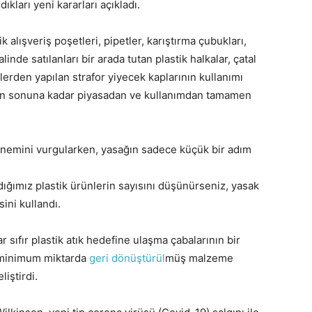
kları yeni kararları açıkladı.
 alışveriş poşetleri, pipetler, karıştırma çubukları,
inde satılanları bir arada tutan plastik halkalar, çatal
lerden yapılan strafor yiyecek kaplarının kullanımı
lının sonuna kadar piyasadan ve kullanımdan tamamen
 önemini vurgularken, yasağın sadece küçük bir adım
dığımız plastik ürünlerin sayısını düşünürseniz, yasak
sini kullandı.
 sıfır plastik atık hedefine ulaşma çabalarının bir
de minimum miktarda
geri dönüştürül
müş malzeme
liştirdi.