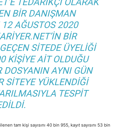
ET’E TEDARIKÇI OLARAK
EN BIR DANIŞMAN
 12 AĞUSTOS 2020
ARIYER.NET’IN BIR
 GEÇEN SITEDE ÜYELIĞI
0 KIŞIYE AIT OLDUĞU
IR DOSYANIN AYNI GÜN
R SITEYE YÜKLENDIĞI
TARILMASIYLA TESPIT
EDILDI.
lenen tam kişi sayısını 40 bin 955, kayıt sayısını 53 bin