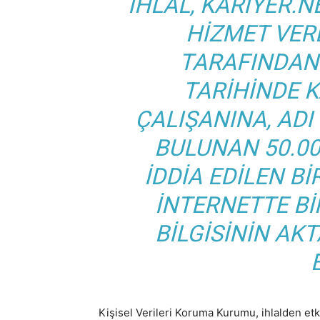
İHLAL, KARIYER.N
HIZMET VER
TARAFINDAN
TARIHINDE K
ÇALIŞANINA, ADI
BULUNAN 50.00
IDDIA EDILEN B
INTERNETTE BI
BILGISININ AK
Kişisel Verileri Koruma Kurumu, ihlalden etki