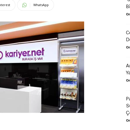
nterest
WhatsApp
B
Or
C
D
Or
A
Y
Or
P
S
Çe
Or