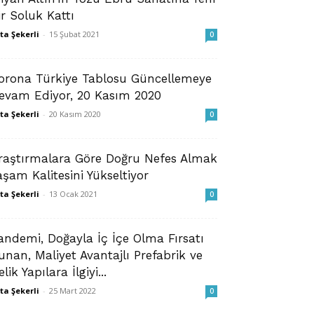
ir Soluk Kattı
ta Şekerli
-
15 Şubat 2021
0
orona Türkiye Tablosu Güncellemeye
evam Ediyor, 20 Kasım 2020
ta Şekerli
-
20 Kasım 2020
0
raştırmalara Göre Doğru Nefes Almak
aşam Kalitesini Yükseltiyor
ta Şekerli
-
13 Ocak 2021
0
andemi, Doğayla İç İçe Olma Fırsatı
unan, Maliyet Avantajlı Prefabrik ve
lik Yapılara İlgiyi...
ta Şekerli
-
25 Mart 2022
0