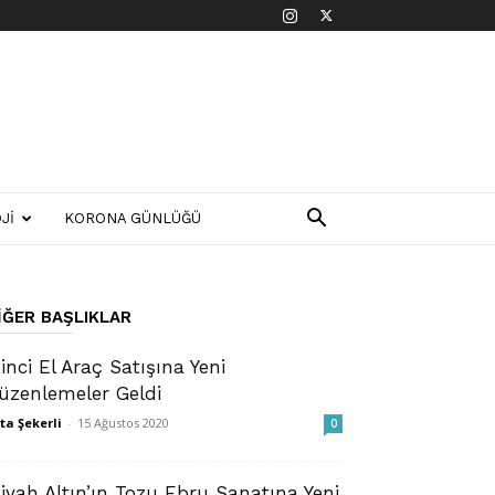
JI
KORONA GÜNLÜĞÜ
IĞER BAŞLIKLAR
kinci El Araç Satışına Yeni
üzenlemeler Geldi
ta Şekerli
-
15 Ağustos 2020
0
Siyah Altın’ın Tozu Ebru Sanatına Yeni