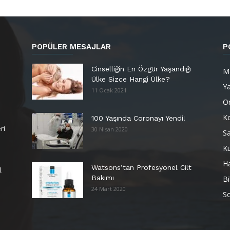
POPÜLER MESAJLAR
P
Cinselliğin En Özgür Yaşandığı
M
Ülke Sizce Hangi Ülke?
Y
11 Ocak 2021
Or
K
100 Yaşında Coronayı Yendi!
ri
30 Nisan 2020
Sa
Kü
H
Watsons’tan Profesyonel Cilt
l
Bakımı
Bi
24 Mart 2020
So