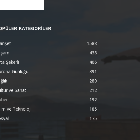
OPÜLER KATEGORİLER
anşet
1588
aşam
438
ta Şekerli
406
orona Günlüğü
391
ğlık
280
ltür ve Sanat
212
aber
192
lim ve Teknoloji
185
syal
175