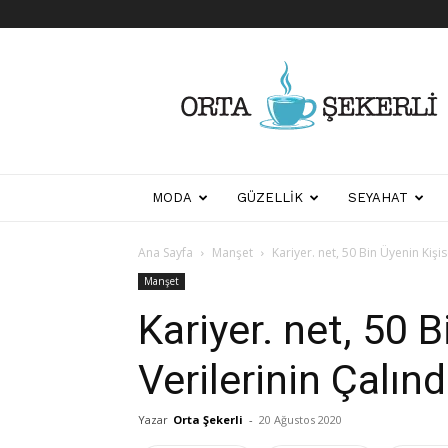
Her
Şeyden
Biraz
Biraz
MODA
GÜZELLIK
SEYAHAT
Ana Sayfa
Manşet
Kariyer. net, 50 Bin Üyenin Kişi
Manşet
Kariyer. net, 50 B
Verilerinin Çalın
Yazar
Orta Şekerli
-
20 Ağustos 2020