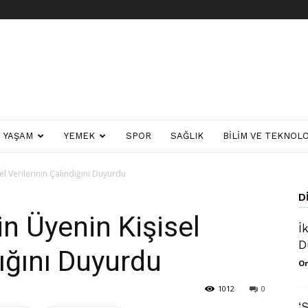
YAŞAM
YEMEK
SPOR
SAĞLIK
BILIM VE TEKNOLO
sel Verilerinin Çalındığını Duyurdu
D
in Üyenin Kişisel
İ
D
dığını Duyurdu
Or
1012
0
‘