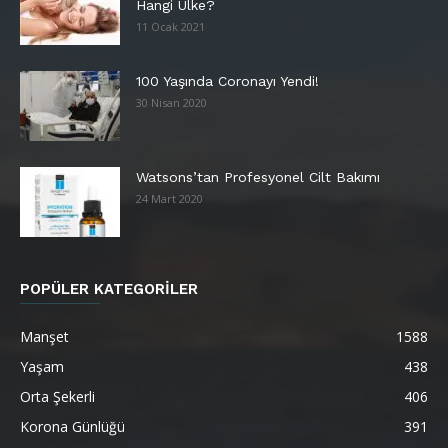
Hangi Ülke?
11 Ocak 2021
100 Yaşında Coronayı Yendi!
30 Nisan 2020
Watsons’tan Profesyonel Cilt Bakımı
24 Mart 2020
POPÜLER KATEGORİLER
Manşet
1588
Yaşam
438
Orta Şekerli
406
Korona Günlüğü
391