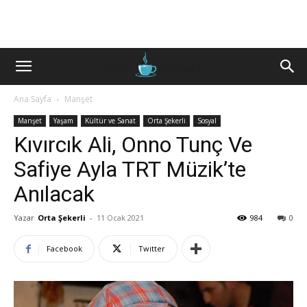
Ana Sayfa
Manşet
Manşet
Yaşam
Kültür ve Sanat
Orta Şekerli
Sosyal
Kıvırcık Ali, Onno Tunç Ve
Safiye Ayla TRT Müzik’te
Anılacak
Yazar
Orta Şekerli
-
11 Ocak 2021
984
0
Facebook
Twitter