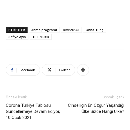
ETIKETLER
Anma programı
Kıvırcık Ali
Onno Tunç
Safiye Ayla
TRT Müzik
Facebook
Twitter
Önceki İçerik
Sonraki İçerik
Corona Türkiye Tablosu
Cinselliğin En Özgür Yaşandığı
Güncellemeye Devam Ediyor,
Ülke Sizce Hangi Ülke?
10 Ocak 2021