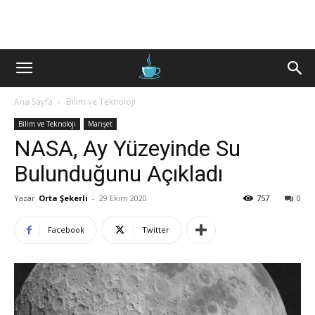
Ana Sayfa
Bilim ve Teknoloji
Bilim ve Teknoloji
Manşet
NASA, Ay Yüzeyinde Su
Bulunduğunu Açıkladı
Yazar
Orta Şekerli
-
29 Ekim 2020
757
0
Facebook
Twitter