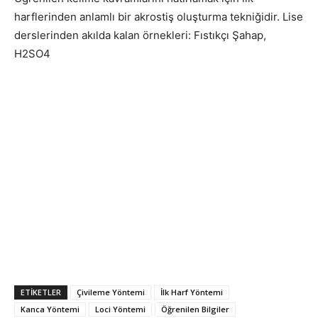
harflerinden anlamlı bir akrostiş oluşturma tekniğidir. Lise
derslerinden akılda kalan örnekleri: Fıstıkçı Şahap,
H2SO4
ETIKETLER
Çivileme Yöntemi
İlk Harf Yöntemi
Kanca Yöntemi
Loci Yöntemi
Öğrenilen Bilgiler