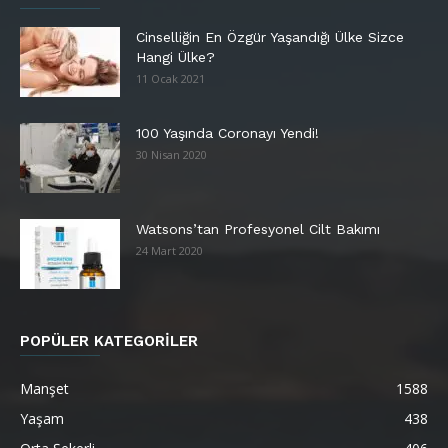
Cinselliğin En Özgür Yaşandığı Ülke Sizce
Hangi Ülke?
11 Ocak 2021
100 Yaşında Coronayı Yendi!
30 Nisan 2020
Watsons’tan Profesyonel Cilt Bakımı
24 Mart 2020
POPÜLER KATEGORİLER
Manşet
1588
Yaşam
438