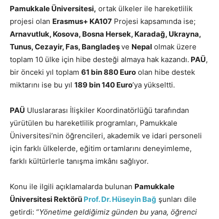
Pamukkale Üniversitesi,
ortak ülkeler ile hareketlilik
projesi olan
Erasmus+ KA107
Projesi kapsamında ise;
Arnavutluk, Kosova, Bosna Hersek, Karadağ, Ukrayna,
Tunus, Cezayir, Fas, Bangladeş
ve
Nepal
olmak üzere
toplam 10 ülke için hibe desteği almaya hak kazandı.
PAÜ
,
bir önceki yıl toplam
61 bin 880 Euro
olan hibe destek
miktarını ise bu yıl
189 bin 140 Euro
’ya yükseltti.
PAÜ
Uluslararası İlişkiler Koordinatörlüğü tarafından
yürütülen bu hareketlilik programları, Pamukkale
Üniversitesi’nin öğrencileri, akademik ve idari personeli
için farklı ülkelerde, eğitim ortamlarını deneyimleme,
farklı kültürlerle tanışma imkânı sağlıyor.
Konu ile ilgili açıklamalarda bulunan
Pamukkale
Üniversitesi Rektörü
Prof. Dr. Hüseyin Bağ
şunları dile
getirdi: “
Yönetime geldiğimiz günden bu yana, öğrenci