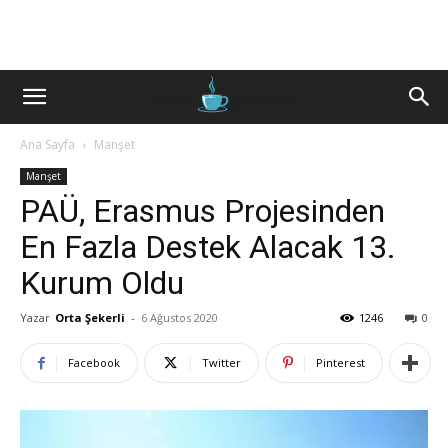
Ana Sayfa
Manşet
Manşet
PAÜ, Erasmus Projesinden
En Fazla Destek Alacak 13.
Kurum Oldu
Yazar
Orta Şekerli
-
6 Ağustos 2020
1246
0
Facebook
Twitter
Pinterest