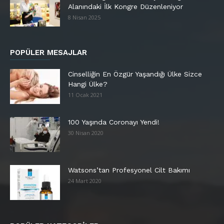
Alanındaki İlk Kongre Düzenleniyor
8 Nisan 2025
POPÜLER MESAJLAR
Cinselliğin En Özgür Yaşandığı Ülke Sizce
Hangi Ülke?
11 Ocak 2021
100 Yaşında Coronayı Yendi!
30 Nisan 2020
Watsons’tan Profesyonel Cilt Bakımı
24 Mart 2020