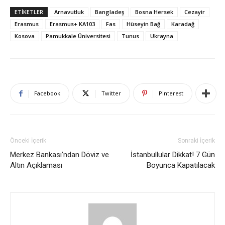
ETIKETLER
Arnavutluk
Bangladeş
Bosna Hersek
Cezayir
Erasmus
Erasmus+ KA103
Fas
Hüseyin Bağ
Karadağ
Kosova
Pamukkale Üniversitesi
Tunus
Ukrayna
Facebook
Twitter
Pinterest
Önceki İçerik
Sonraki İçerik
Merkez Bankası’ndan Döviz ve
İstanbullular Dikkat! 7 Gün
Altın Açıklaması
Boyunca Kapatılacak