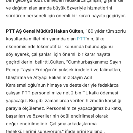
beri gece gündüz demeden fedakârca çalışan, gişelerde
ve dağıtım alanlarında büyük özveriyle hizmetlerini
sürdüren personeli için önemli bir kararı hayata geçiriyor.
PTT AŞ Genel Müdürü Hakan Gülten,
180 yıldır tüm zorlu
koşullarda milletinin yanında olan
PTT
’nin, ülke
ekonomisinde lokomotif bir konumda bulunduğunu
söyleyerek, çalışanları için önemli bir karar hayata
geçirdiklerini belirtti.Gülten, “Cumhurbaşkanımız Sayın
Recep Tayyip Erdoğan’ın yüksek iradeleri ve talimatları,
Ulaştırma ve Altyapı Bakanımız Sayın Adil
Karaismailoğlu’nun himaye ve destekleriyle fedakârca
çalışan PTT personelimize net 2 bin TL katkı ödemesi
yapacağız. Bu gibi zamanlarda verilen hizmetin karşılığı
parayla ölçülemez. Personelimize yapacağımız bu katkı,
başarıları ve özverilerinin ödüllendirilmesi olarak
değerlendirilmelidir. Çalışma arkadaşlarıma
teşekkürlerimi sunuyorum.” ifadelerini kullandı.