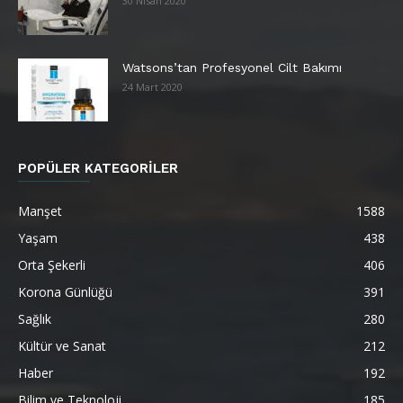
30 Nisan 2020
Watsons’tan Profesyonel Cilt Bakımı
24 Mart 2020
POPÜLER KATEGORİLER
Manşet
1588
Yaşam
438
Orta Şekerli
406
Korona Günlüğü
391
Sağlık
280
Kültür ve Sanat
212
Haber
192
Bilim ve Teknoloji
185