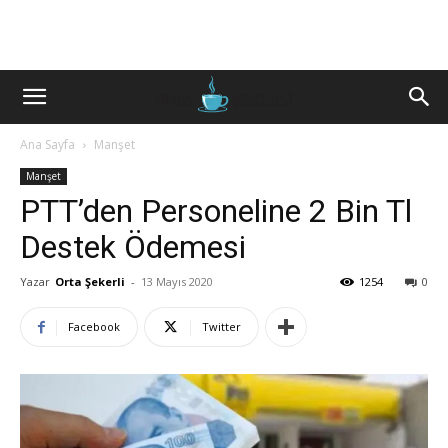
Ana Sayfa
Manşet
Manşet
PTT’den Personeline 2 Bin Tl
Destek Ödemesi
Yazar
Orta Şekerli
-
13 Mayıs 2020
1254
0
Facebook
Twitter