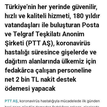
Türkiye’nin her yerinde güvenilir,
hızlı ve kaliteli hizmeti, 180 yıldır
vatandaşları ile buluşturan Posta
ve Telgraf Teşkilatı Anonim
Şirketi (PTT AŞ), koronavirüs
hastalığı süresince gişelerde ve
dağıtım alanlarında ülkemiz için
fedakârca çalışan
persone
l
ine
net 2 bin TL nakit destek
ödemesi yapacak
PTT AŞ
, koronavirüs hastalığıyla mücadelede ilk günden