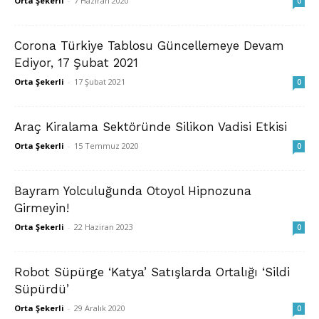
Orta Şekerli
-
7 Haziran 2020
0
Corona Türkiye Tablosu Güncellemeye Devam
Ediyor, 17 Şubat 2021
Orta Şekerli
-
17 Şubat 2021
0
Araç Kiralama Sektöründe Silikon Vadisi Etkisi
Orta Şekerli
-
15 Temmuz 2020
0
Bayram Yolculuğunda Otoyol Hipnozuna
Girmeyin!
Orta Şekerli
-
22 Haziran 2023
0
Robot Süpürge ‘Katya’ Satışlarda Ortalığı ‘Sildi
Süpürdü’
Orta Şekerli
-
29 Aralık 2020
0