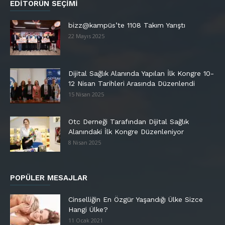
EDITÖRÜN SEÇIMI
bizz@kampüs’te 1108 Takım Yarıştı
22 Mayıs 2025
Dijital Sağlık Alanında Yapılan İlk Kongre 10-
12 Nisan Tarihleri Arasında Düzenlendi
15 Nisan 2025
Otc Derneği Tarafından Dijital Sağlık
Alanındaki İlk Kongre Düzenleniyor
8 Nisan 2025
POPÜLER MESAJLAR
Cinselliğin En Özgür Yaşandığı Ülke Sizce
Hangi Ülke?
11 Ocak 2021