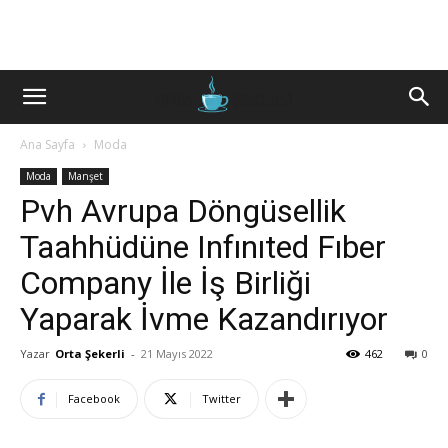
Ana Sayfa
Moda
Moda
Manşet
Pvh Avrupa Döngüsellik
Taahhüdüne Infınıted Fıber
Company İle İş Birliği
Yaparak İvme Kazandırıyor
Yazar
Orta Şekerli
-
21 Mayıs 2022
462
0
Facebook
Twitter