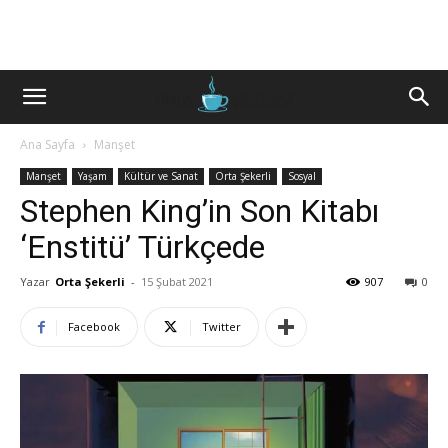
Ana Sayfa
Manşet
Manşet
Yaşam
Kültür ve Sanat
Orta Şekerli
Sosyal
Stephen King’in Son Kitabı
‘Enstitü’ Türkçede
Yazar
Orta Şekerli
-
15 Şubat 2021
907
0
Facebook
Twitter