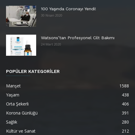
100 Yaşında Coronayı Yendi!
30 Nisan 2020
Watsons’tan Profesyonel Cilt Bakımı
24 Mart 2020
POPÜLER KATEGORİLER
Manşet
1588
Yaşam
438
Orta Şekerli
406
Korona Günlüğü
391
Sağlık
280
Kültür ve Sanat
212