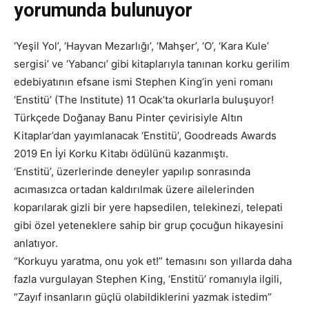
yorumunda bulunuyor
‘Yeşil Yol’, ‘Hayvan Mezarlığı’, ‘Mahşer’, ‘O’, ‘Kara Kule’
sergisi’ ve ‘Yabancı’ gibi kitaplarıyla tanınan korku gerilim
edebiyatının efsane ismi Stephen King’in yeni romanı
‘Enstitü’ (The Institute) 11 Ocak’ta okurlarla buluşuyor!
Türkçede Doğanay Banu Pinter çevirisiyle Altın
Kitaplar’dan yayımlanacak ‘Enstitü’, Goodreads Awards
2019 En İyi Korku Kitabı ödülünü kazanmıştı.
‘Enstitü’, üzerlerinde deneyler yapılıp sonrasında
acımasızca ortadan kaldırılmak üzere ailelerinden
koparılarak gizli bir yere hapsedilen, telekinezi, telepati
gibi özel yeteneklere sahip bir grup çocuğun hikayesini
anlatıyor.
“Korkuyu yaratma, onu yok et!” temasını son yıllarda daha
fazla vurgulayan Stephen King, ‘Enstitü’ romanıyla ilgili,
“Zayıf insanların güçlü olabildiklerini yazmak istedim”