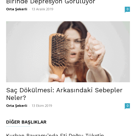
Birinde Depresyon Görülüyor
Orta Şekerli
-
13 Aralık 2019
0
Saç Dökülmesi: Arkasındaki Sebepler
Neler?
Orta Şekerli
-
13 Ekim 2019
0
DIĞER BAŞLIKLAR
Kurban Bayramı’nda Eti Doğru Tüketin