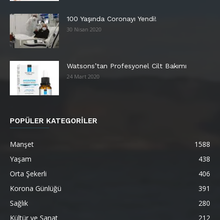
100 Yaşında Coronayı Yendi!
30 Nisan 2020
Watsons’tan Profesyonel Cilt Bakımı
24 Mart 2020
POPÜLER KATEGORİLER
Manşet
1588
Yaşam
438
Orta Şekerli
406
Korona Günlüğü
391
Sağlık
280
Kültür ve Sanat
212