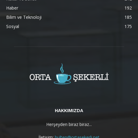
Haber
192
Bilim ve Teknoloji
185
Sosyal
175
HAKKIMIZDA
Herşeyden biraz biraz...
İletişim:
bulten@ortasekerli.net