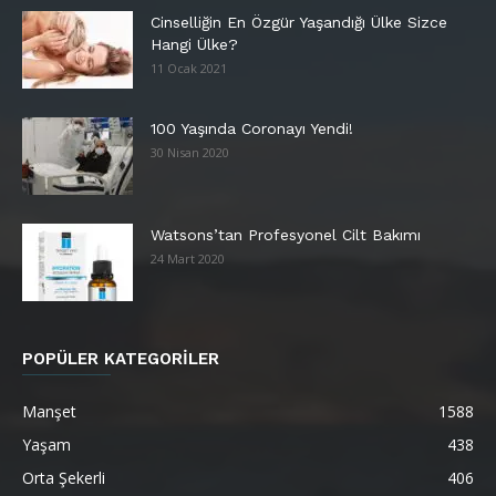
Cinselliğin En Özgür Yaşandığı Ülke Sizce
Hangi Ülke?
11 Ocak 2021
100 Yaşında Coronayı Yendi!
30 Nisan 2020
Watsons’tan Profesyonel Cilt Bakımı
24 Mart 2020
POPÜLER KATEGORİLER
Manşet
1588
Yaşam
438
Orta Şekerli
406