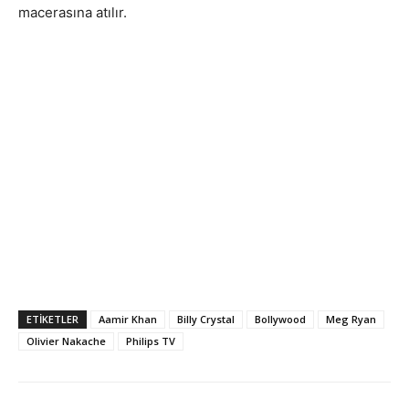
macerasına atılır.
ETIKETLER
Aamir Khan
Billy Crystal
Bollywood
Meg Ryan
Olivier Nakache
Philips TV