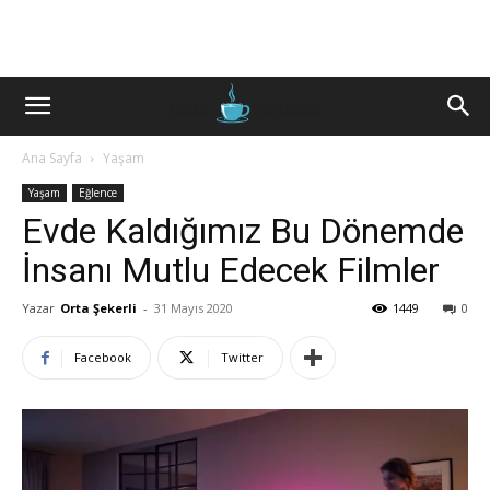
Ana Sayfa
Yaşam
Yaşam
Eğlence
Evde Kaldığımız Bu Dönemde
İnsanı Mutlu Edecek Filmler
Yazar
Orta Şekerli
-
31 Mayıs 2020
1449
0
Facebook
Twitter