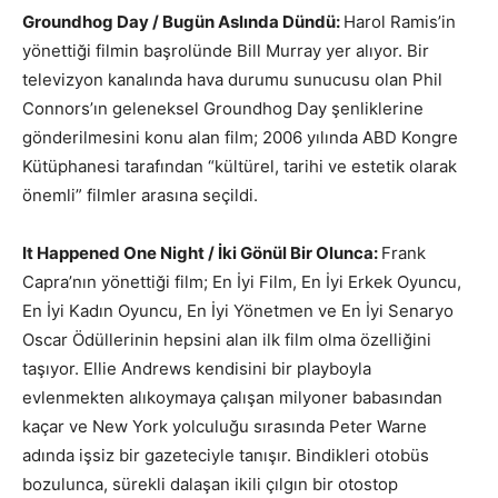
Groundhog Day / Bugün Aslında Dündü:
Harol Ramis’in
yönettiği filmin başrolünde Bill Murray yer alıyor. Bir
televizyon kanalında hava durumu sunucusu olan Phil
Connors’ın geleneksel Groundhog Day şenliklerine
gönderilmesini konu alan film; 2006 yılında ABD Kongre
Kütüphanesi tarafından “kültürel, tarihi ve estetik olarak
önemli” filmler arasına seçildi.
It Happened One Night / İki Gönül Bir Olunca:
Frank
Capra’nın yönettiği film; En İyi Film, En İyi Erkek Oyuncu,
En İyi Kadın Oyuncu, En İyi Yönetmen ve En İyi Senaryo
Oscar Ödüllerinin hepsini alan ilk film olma özelliğini
taşıyor. Ellie Andrews kendisini bir playboyla
evlenmekten alıkoymaya çalışan milyoner babasından
kaçar ve New York yolculuğu sırasında Peter Warne
adında işsiz bir gazeteciyle tanışır. Bindikleri otobüs
bozulunca, sürekli dalaşan ikili çılgın bir otostop