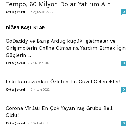
Tempo, 60 Milyon Dolar Yatırım Aldı
Orta Şekerli
-
3 Ağustos 2020
0
DIĞER BAŞLIKLAR
GoDaddy ve Barış Arduç küçük İşletmeler ve
Girişimcilerin Online Olmasına Yardım Etmek İçin
Güçlerini...
Orta Şekerli
-
23 Nisan 2020
0
Eski Ramazanları Özleten En Güzel Gelenekler!
Orta Şekerli
-
2 Nisan 2022
0
Corona Virüsü En Çok Yayan Yaş Grubu Belli
Oldu!
Orta Şekerli
-
5 Şubat 2021
0