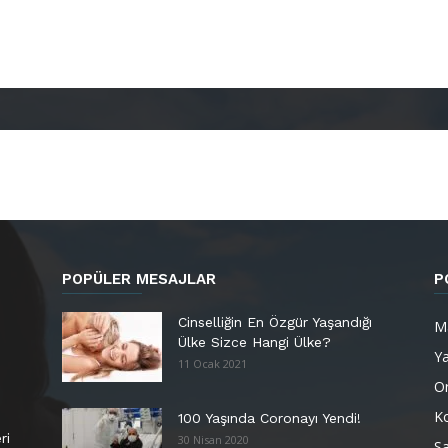
POPÜLER MESAJLAR
P
Cinselliğin En Özgür Yaşandığı
M
Ülke Sizce Hangi Ülke?
Y
11 Ocak 2021
Or
K
100 Yaşında Coronayı Yendi!
ri
30 Nisan 2020
Sa