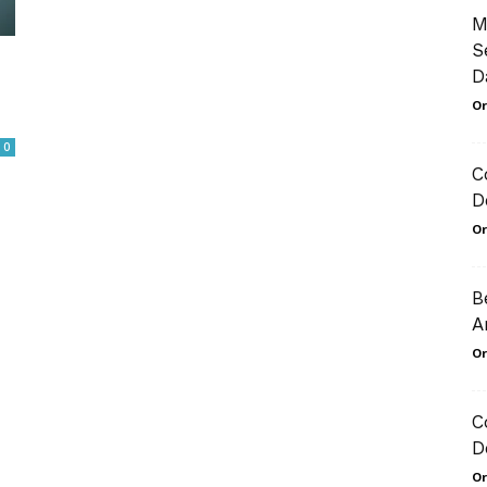
M
S
D
Or
0
C
D
Or
B
A
Or
C
D
Or