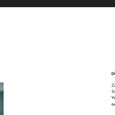
D
Z
S
Y
Or