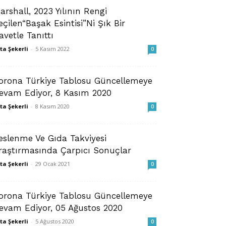
arshall, 2023 Yılının Rengi
eçilen“Başak Esintisi”Ni Şık Bir
avetle Tanıttı
ta Şekerli
-
5 Kasım 2022
0
orona Türkiye Tablosu Güncellemeye
evam Ediyor, 8 Kasım 2020
ta Şekerli
-
8 Kasım 2020
0
eslenme Ve Gıda Takviyesi
raştırmasında Çarpıcı Sonuçlar
ta Şekerli
-
29 Ocak 2021
0
orona Türkiye Tablosu Güncellemeye
evam Ediyor, 05 Ağustos 2020
ta Şekerli
-
5 Ağustos 2020
0