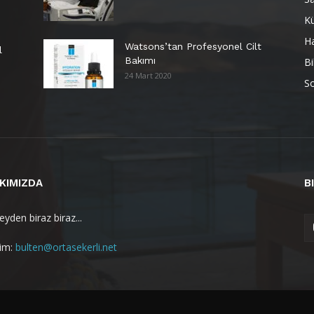
Kü
H
Watsons’tan Profesyonel Cilt
l
Bakımı
Bi
24 Mart 2020
So
KIMIZDA
B
yden biraz biraz...
şim:
bulten@ortasekerli.net