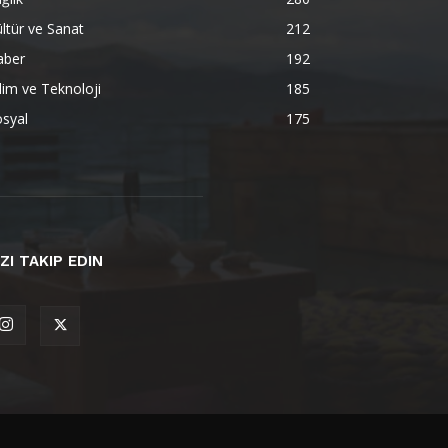
ltür ve Sanat
212
aber
192
lim ve Teknoloji
185
syal
175
IZI TAKIP EDIN