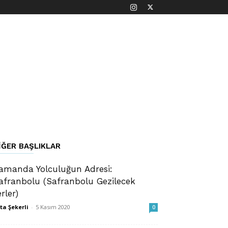
IĞER BAŞLIKLAR
amanda Yolculuğun Adresi:
afranbolu (Safranbolu Gezilecek
erler)
ta Şekerli
-
5 Kasım 2020
0