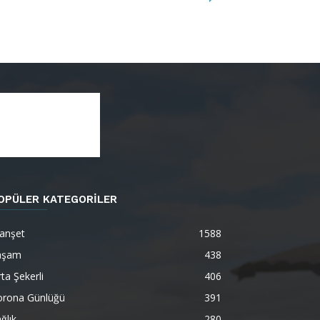
OPÜLER KATEGORİLER
anşet
1588
aşam
438
ta Şekerli
406
orona Günlüğü
391
ğlık
280