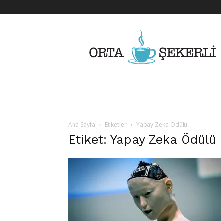
Her
Şeyden
Biraz
Biraz
Ana Sayfa
Etiketler
Yapay Zeka Ödülü
Etiket: Yapay Zeka Ödülü