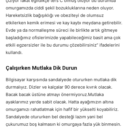
çiziyor fakat eğildikçe ters C olmuş oluyor bu durumda
omurgamızda ciddi şekil bozukluklarına neden oluyor.
Hareketsizlik bağışıklığı ve obeziteyi de olumsuz
etkilerken kemik erimesi ve kay kaybı meydana getirebilir.
Evde ya da normalleşme süreci ile birlikte artık gitmeye
başladığımız ofislerimizde yapabileceğimiz basit ama çok
etkili egzersizler ile bu durumu çözebilirsiniz” ifadelerini
kullandı.
Çalışırken Mutlaka Dik Durun
Bilgisayar karşısında sandalyede otururken mutlaka dik
durmalıyız. Dizler ve kalçalar 90 derece kıvrık olacak.
Bacak bacak üstüne atmayı önermiyoruz.Mutlaka
ayaklarımız yerde sabit olacak. Hatta ayağımızın altına
omurgamızı rahatlatmak için hafif bir yükselti koyabiliriz.
Sandalyede otururken bel desteği lazım yani bel
çukurumuz boş kalmasın ki omurgaya fazla yük binmesin.