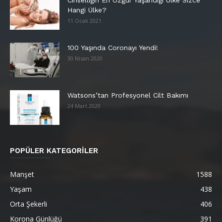
Cinselliğin En Özgür Yaşandığı Ülke Sizce
Hangi Ülke?
11 Ocak 2021
100 Yaşında Coronayı Yendi!
30 Nisan 2020
Watsons’tan Profesyonel Cilt Bakımı
24 Mart 2020
POPÜLER KATEGORİLER
Manşet
1588
Yaşam
438
Orta Şekerli
406
Korona Günlüğü
391