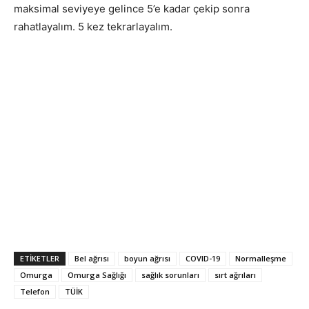
maksimal seviyeye gelince 5’e kadar çekip sonra
rahatlayalım. 5 kez tekrarlayalım.
ETIKETLER
Bel ağrısı
boyun ağrısı
COVID-19
Normalleşme
Omurga
Omurga Sağlığı
sağlık sorunları
sırt ağrıları
Telefon
TÜİK