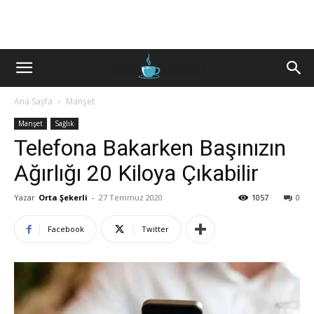
Ana Sayfa
Manşet
Manşet
Sağlık
Telefona Bakarken Başınızın
Ağırlığı 20 Kiloya Çıkabilir
Yazar
Orta Şekerli
-
27 Temmuz 2020
1057
0
Facebook
Twitter