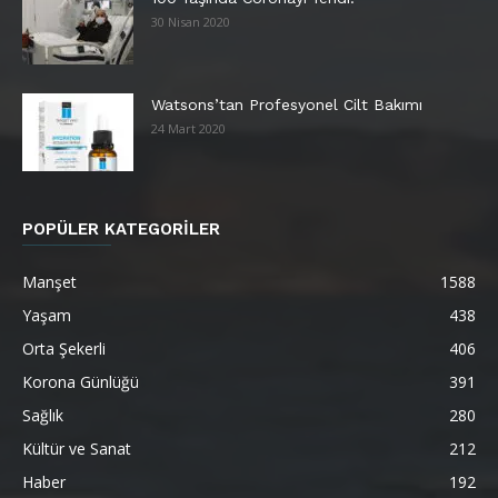
30 Nisan 2020
Watsons’tan Profesyonel Cilt Bakımı
24 Mart 2020
POPÜLER KATEGORİLER
Manşet
1588
Yaşam
438
Orta Şekerli
406
Korona Günlüğü
391
Sağlık
280
Kültür ve Sanat
212
Haber
192