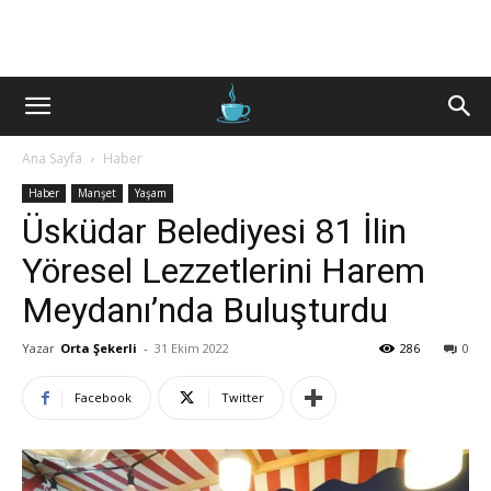
Ana Sayfa
Haber
Haber
Manşet
Yaşam
Üsküdar Belediyesi 81 İlin
Yöresel Lezzetlerini Harem
Meydanı’nda Buluşturdu
Yazar
Orta Şekerli
-
31 Ekim 2022
286
0
Facebook
Twitter