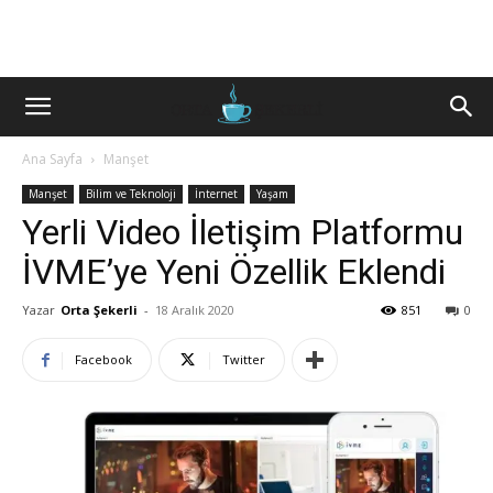
Ana Sayfa
Manşet
Manşet
Bilim ve Teknoloji
İnternet
Yaşam
Yerli Video İletişim Platformu
İVME’ye Yeni Özellik Eklendi
Yazar
Orta Şekerli
-
18 Aralık 2020
851
0
Facebook
Twitter