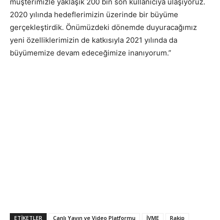
müşterimizle yaklaşık 200 bin son kullanıcıya ulaşıyoruz.
2020 yılında hedeflerimizin üzerinde bir büyüme
gerçekleştirdik. Önümüzdeki dönemde duyuracağımız
yeni özelliklerimizin de katkısıyla 2021 yılında da
büyümemize devam edeceğimize inanıyorum.”
ETIKETLER
Canlı Yayın ve Video Platformu
İVME
Rakip