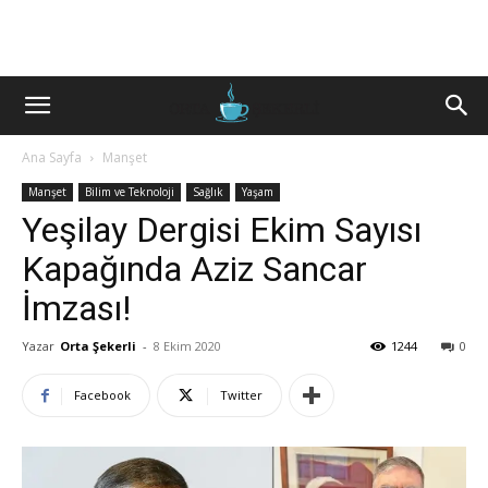
Ana Sayfa
Manşet
Manşet
Bilim ve Teknoloji
Sağlık
Yaşam
Yeşilay Dergisi Ekim Sayısı
Kapağında Aziz Sancar
İmzası!
Yazar
Orta Şekerli
-
8 Ekim 2020
1244
0
Facebook
Twitter