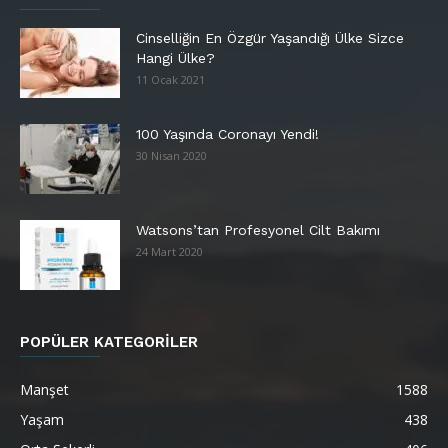
Cinselliğin En Özgür Yaşandığı Ülke Sizce
Hangi Ülke?
11 Ocak 2021
100 Yaşında Coronayı Yendi!
30 Nisan 2020
Watsons’tan Profesyonel Cilt Bakımı
24 Mart 2020
POPÜLER KATEGORİLER
Manşet
1588
Yaşam
438