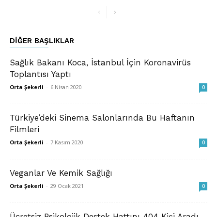
DIĞER BAŞLIKLAR
Sağlık Bakanı Koca, İstanbul İçin Koronavirüs
Toplantısı Yaptı
Orta Şekerli
-
6 Nisan 2020
0
Türkiye’deki Sinema Salonlarında Bu Haftanın
Filmleri
Orta Şekerli
-
7 Kasım 2020
0
Veganlar Ve Kemik Sağlığı
Orta Şekerli
-
29 Ocak 2021
0
Ücretsiz Psikolojik Destek Hattını 404 Kişi Aradı