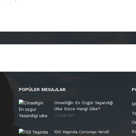
POPÜLER MESAJLAR
P
Cinselliğin En Özgür Yaşandığı
M
Ülke Sizce Hangi Ülke?
Y
11 Ocak 2021
Or
K
100 Yaşında Coronayı Yendi!