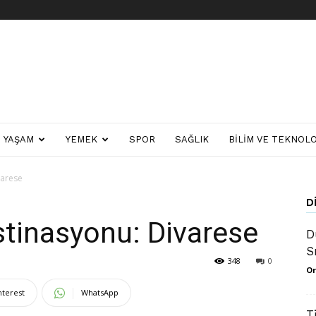
YAŞAM
YEMEK
SPOR
SAĞLIK
BILIM VE TEKNOLO
varese
D
estinasyonu: Divarese
D
S
348
0
Or
nterest
WhatsApp
T