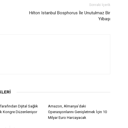
Sonraki İçerik
Hılton Istanbul Bosphorus İle Unutulmaz Bir
Yılbaşı
KLERI
Tarafından Dijital Sağlık
Amazon, Almanya’daki
lk Kongre Düzenleniyor
Operasyonlarını Genişletmek İçin 10
Milyar Euro Harcayacak