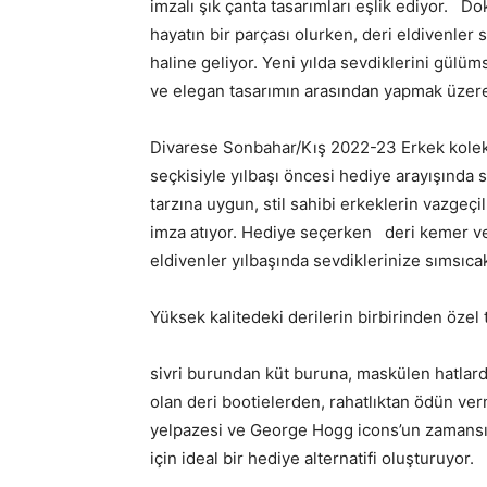
imzalı şık çanta tasarımları eşlik ediyor. Do
hayatın bir parçası olurken, deri eldivenler
haline geliyor. Yeni yılda sevdiklerini gülü
ve elegan tasarımın arasından yapmak üzere
Divarese Sonbahar/Kış 2022-23 Erkek koleks
seçkisiyle yılbaşı öncesi hediye arayışında
tarzına uygun, stil sahibi erkeklerin vazgeçil
imza atıyor. Hediye seçerken deri kemer ve c
eldivenler yılbaşında sevdiklerinize sımsıcak 
Yüksek kalitedeki derilerin birbirinden öze
sivri burundan küt buruna, maskülen hatlard
olan deri bootielerden, rahatlıktan ödün ve
yelpazesi ve George Hogg icons’un zamansız d
için ideal bir hediye alternatifi oluşturuyor.