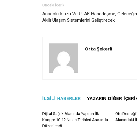
Önceki İçerik
Anadolu Isuzu Ve ULAK Haberleşme, Geleceğin
Akıllı Ulaşım Sistemlerini Geliştirecek
Orta Şekerli
İLGILI HABERLER
YAZARIN DIĞER İÇERI
Dijital Sağlık Alanında Yapılan İlk
Otc Derneği 
Kongre 10-12 Nisan Tarihleri Arasında
Alanındaki İ
Düzenlendi