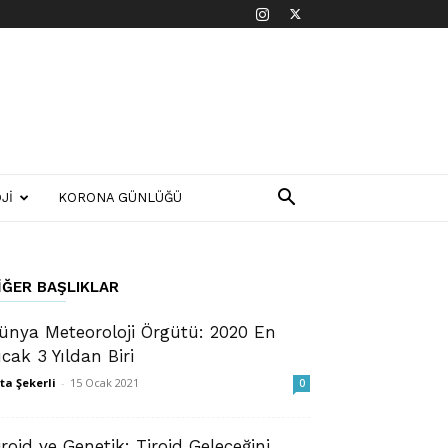
JI
KORONA GÜNLÜĞÜ
IĞER BAŞLIKLAR
ünya Meteoroloji Örgütü: 2020 En
ıcak 3 Yıldan Biri
ta Şekerli
-
15 Ocak 2021
0
iroid ve Genetik: Tiroid Geleceğini