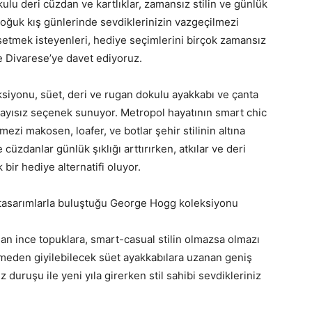
kulu deri cüzdan ve kartlıklar, zamansız stilin ve günlük
 soğuk kış günlerinde sevdiklerinizin vazgeçilmezi
msetmek isteyenleri, hediye seçimlerini birçok zamansız
 Divarese’ye davet ediyoruz.
iyonu, süet, deri ve rugan dokulu ayakkabı ve çanta
 sayısız seçenek sunuyor. Metropol hayatının smart chic
mezi makosen, loafer, ve botlar şehir stilinin altına
üzdanlar günlük şıklığı arttırırken, atkılar ve deri
bir hediye alternatifi oluyor.
l tasarımlarla buluştuğu George Hogg koleksiyonu
an ince topuklara, smart-casual stilin olmazsa olmazı
rmeden giyilebilecek süet ayakkabılara uzanan geniş
uruşu ile yeni yıla girerken stil sahibi sevdikleriniz