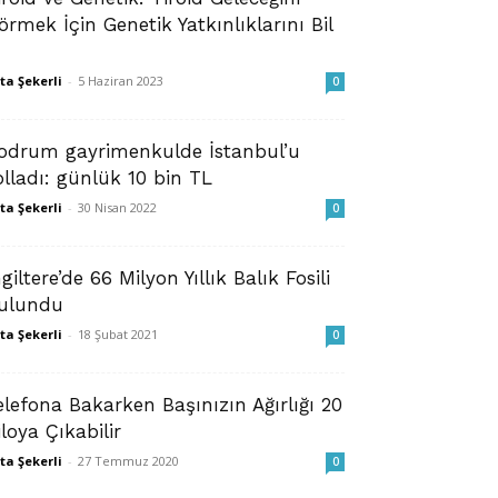
örmek İçin Genetik Yatkınlıklarını Bil
ta Şekerli
-
5 Haziran 2023
0
odrum gayrimenkulde İstanbul’u
olladı: günlük 10 bin TL
ta Şekerli
-
30 Nisan 2022
0
ngiltere’de 66 Milyon Yıllık Balık Fosili
ulundu
ta Şekerli
-
18 Şubat 2021
0
elefona Bakarken Başınızın Ağırlığı 20
iloya Çıkabilir
ta Şekerli
-
27 Temmuz 2020
0