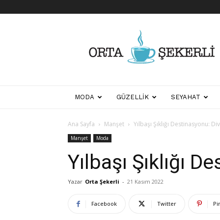
Her
Şeyden
Biraz
Biraz
MODA
GÜZELLIK
SEYAHAT
Ana Sayfa
Manşet
Yılbaşı Şıklığı Destinasyonu: Di
Manşet
Moda
Yılbaşı Şıklığı D
Yazar
Orta Şekerli
-
21 Kasım 2022
Facebook
Twitter
Pi