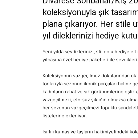
Divarese Sonbahar/Kış 202
koleksiyonuyla şık tasarım
plana çıkarıyor. Her stile u
yıl dileklerinizi hediye kutu
Yeni yılda sevdiklerinizi, stil dolu hediyeler
yılbaşına özel hediye paketleri ile sevdikleri
Koleksiyonun vazgeçilmez dokularından olan 
tonlarıyla sezonun ikonik parçaları haline gel
kadınların rahat ve şık görünümlerine eşlik e
vazgeçilmezi, eforsuz şıklığın olmazsa olmazı 
her sezonun vazgeçilmezi topuklu sandaletler
listelerine ekleniyor.
Işıltılı kumaş ve taşların hakimiyetindeki k