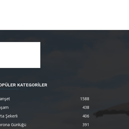
OPÜLER KATEGORİLER
anşet
1588
aşam
438
ta Şekerli
406
orona Günlüğü
391