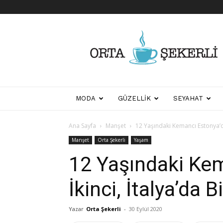
Her
Şeyden
Biraz
Biraz
MODA
GÜZELLIK
SEYAHAT
Ana Sayfa
Manşet
12 Yaşındaki Kemancı Estonya’da 
Manşet
Orta Şekerli
Yaşam
12 Yaşındaki Ke
İkinci, İtalya’da B
Yazar
Orta Şekerli
-
30 Eylül 2020