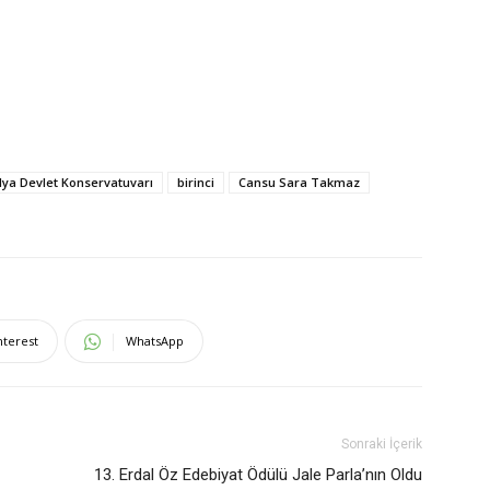
lya Devlet Konservatuvarı
birinci
Cansu Sara Takmaz
nterest
WhatsApp
Sonraki İçerik
13. Erdal Öz Edebiyat Ödülü Jale Parla’nın Oldu