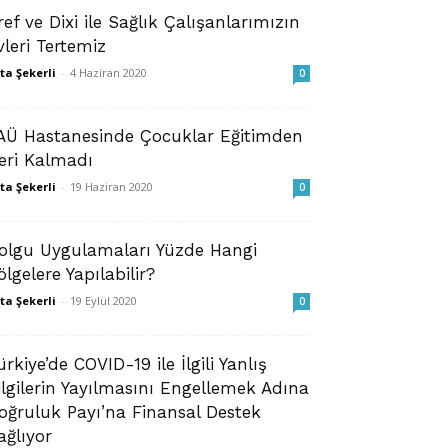
ref ve Dixi ile Sağlık Çalışanlarımızın
vleri Tertemiz
ta Şekerli
-
4 Haziran 2020
0
AÜ Hastanesinde Çocuklar Eğitimden
eri Kalmadı
ta Şekerli
-
19 Haziran 2020
0
olgu Uygulamaları Yüzde Hangi
ölgelere Yapılabilir?
ta Şekerli
-
19 Eylül 2020
0
ürkiye’de COVID-19 ile İlgili Yanlış
ilgilerin Yayılmasını Engellemek Adına
oğruluk Payı’na Finansal Destek
ağlıyor