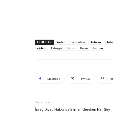
ETIKETLER
Akdeniz Üniversitesi
Antalya
Anta
eğitim
Estonya
ikinci
İtalya
keman
Facebook
Twitter
Pi
Önceki İçerik
İsveç Diyeti Hakkında Bilmen Gereken Her Şey