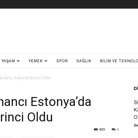
YAŞAM
YEMEK
SPOR
SAĞLIK
BILIM VE TEKNOLO
İkinci, İtalya’da Birinci Oldu
D
mancı Estonya’da
S
K
irinci Oldu
O
Or
809
0