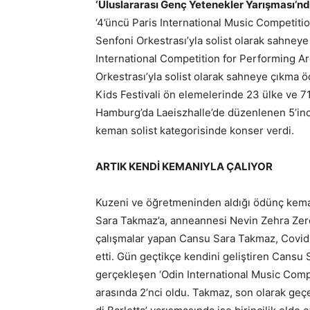
‘Uluslararası Genç Yetenekler Yarışması’n
‘4’üncü Paris International Music Competitio
Senfoni Orkestrası’yla solist olarak sahneye
International Competition for Performing Art
Orkestrası’yla solist olarak sahneye çıkma ö
Kids Festivali ön elemelerinde 23 ülke ve 
Hamburg’da Laeiszhalle’de düzenlenen 5’inci
keman solist kategorisinde konser verdi.
ARTIK KENDİ KEMANIYLA ÇALIYOR
Kuzeni ve öğretmeninden aldığı ödünç keman
Sara Takmaz’a, anneannesi Nevin Zehra Zere
çalışmalar yapan Cansu Sara Takmaz, Covid
etti. Gün geçtikçe kendini geliştiren Cansu
gerçekleşen ‘Odin International Music Compe
arasında 2’nci oldu. Takmaz, son olarak geç