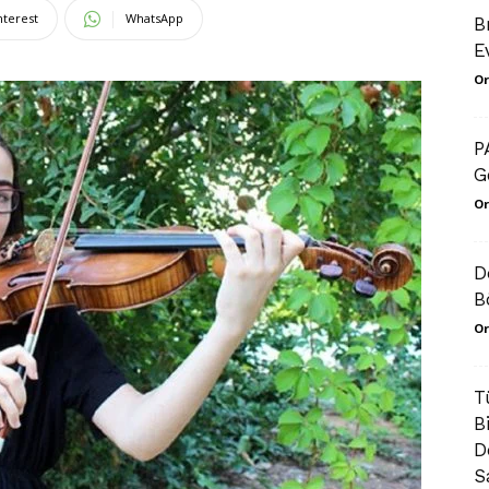
nterest
WhatsApp
B
E
Or
P
G
Or
D
B
Or
T
B
D
S