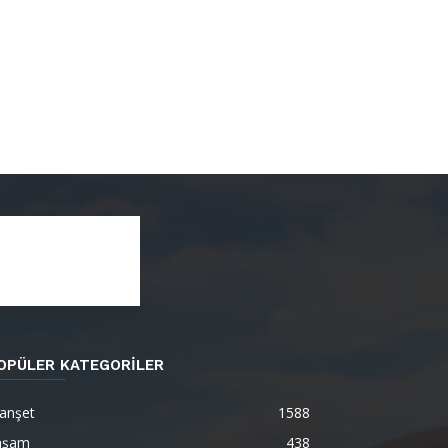
OPÜLER KATEGORİLER
anşet
1588
aşam
438